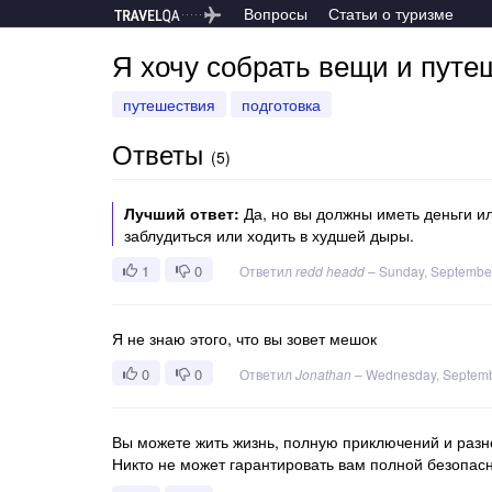
Вопросы
Статьи о туризме
Я хочу собрать вещи и путе
путешествия
подготовка
Ответы
(
5
)
Лучший ответ:
Да, но вы должны иметь деньги ил
заблудиться или ходить в худшей дыры.
1
0
Ответил
redd headd
–
Sunday, Septembe
Я не знаю этого, что вы зовет мешок
0
0
Ответил
Jonathan
–
Wednesday, Septemb
Вы можете жить жизнь, полную приключений и разн
Никто не может гарантировать вам полной безопасн