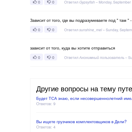
0
0
Ответил
Gypsyfish
–
Monday, September 
Зависит от того, где вы подразумеваете под " там 
0
0
Ответил
sunshine_mel
–
Sunday, Septem
зависит от того, куда вы хотите отправиться
0
0
Ответил
Анонимный пользователь
–
Su
Другие вопросы на тему пут
Будет ТСА знаю, если несовершеннолетний имел
Ответов: 9
Вы ищете грузчиков комплектовщиков в Дели?
Ответов: 4