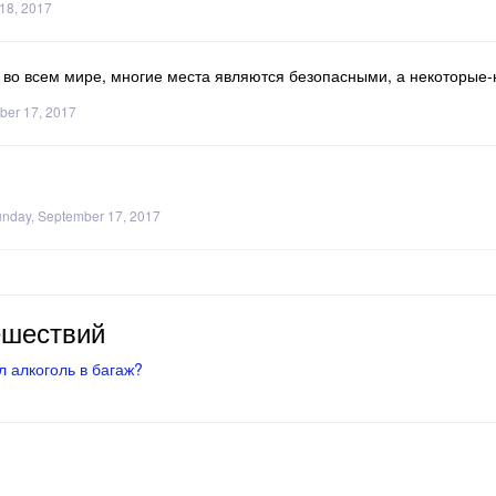
18, 2017
" - во всем мире, многие места являются безопасными, а некоторые-
ber 17, 2017
nday, September 17, 2017
ешествий
 алкоголь в багаж?