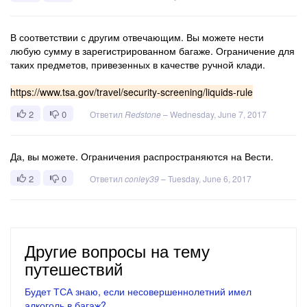
В соответствии с другим отвечающим. Вы можете нести
любую сумму в зарегистрированном багаже. Ограничение для
таких предметов, привезенных в качестве ручной клади.
https://www.tsa.gov/travel/security-screening/liquids-rule
2
0
Ответил
Redstone
–
Wednesday, June 7, 2017
Да, вы можете. Ограничения распространяются на Вести.
2
0
Ответил
conley39
–
Tuesday, June 6, 2017
Другие вопросы на тему
путешествий
Будет ТСА знаю, если несовершеннолетний имел
алкоголь в багаж?