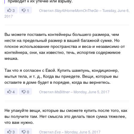
приводит к их утечке или взрыву.
3
1
Ответил
StayAtHomeMomOnTheGo
–
Tuesday, June 6,
2017
Вы можете поставить контейнеры большего размера, чем
нести на предельный размер в вашей багажной сумке. Но
плохое использование пространства и веса-и независимо от
контейнера, они, как известно, течь, испортив содержимое
мешка.
Так что я согласен с Евой. Купить шампунь, кондиционер,
мытья тела, и т. д., Когда вы приедете. Вещи, которые вы
оставите в доме будет в порядке, когда вы вернетесь.
4
0
Ответил
MsBittner
–
Monday, June 5, 2017
Не упакуйте вещи, которые вы сможете купить после того, как
вы получите там. Нет смысла это делать твоя сумка тяжелее,
что вам нужно.
3
0
Ответил
Eva
–
Monday, June 5, 2017