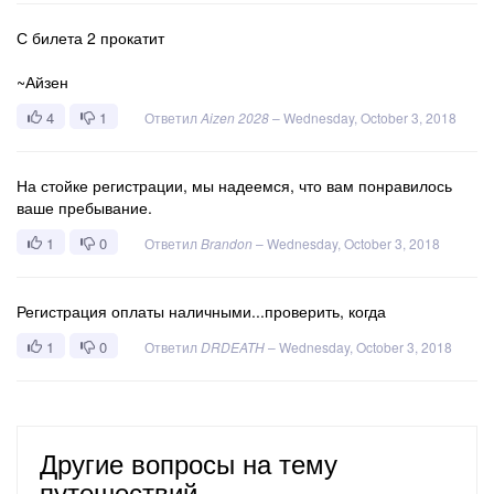
С билета 2 прокатит
~Айзен
4
1
Ответил
Aizen 2028
–
Wednesday, October 3, 2018
На стойке регистрации, мы надеемся, что вам понравилось
ваше пребывание.
1
0
Ответил
Brandon
–
Wednesday, October 3, 2018
Регистрация оплаты наличными...проверить, когда
1
0
Ответил
DRDEATH
–
Wednesday, October 3, 2018
Другие вопросы на тему
путешествий