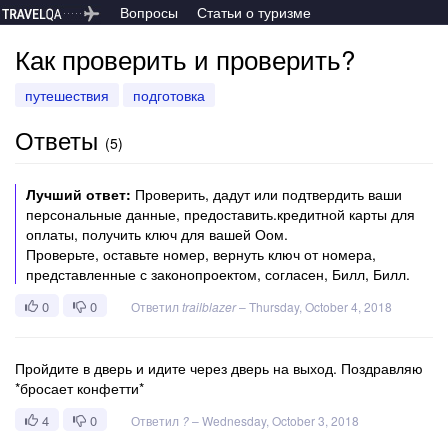
Вопросы
Статьи о туризме
Как проверить и проверить?
путешествия
подготовка
Ответы
(
5
)
Лучший ответ:
Проверить, дадут или подтвердить ваши
персональные данные, предоставить.кредитной карты для
оплаты, получить ключ для вашей Оом.
Проверьте, оставьте номер, вернуть ключ от номера,
представленные с законопроектом, согласен, Билл, Билл.
0
0
Ответил
trailblazer
–
Thursday, October 4, 2018
Пройдите в дверь и идите через дверь на выход. Поздравляю
*бросает конфетти*
4
0
Ответил
?
–
Wednesday, October 3, 2018