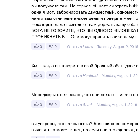
вы получаете там. На серьезной ноте смотреть bubbb
одна я могу забронировать двухместный, одноместны
найти вам отличные низкие цены и поверьте мне, то
Некоторые даже позволяют вам держать вашу собаку
БОГА НЕ ГОВОРИТЕ, ЧТО ВЫ ОДНОГО ЧЕЛОВЕКА 
ПРОНИКНУТЬ В.... Они могут принять вас за даму н
0
0
Ответил
Leeza
–
Tuesday, August 2, 201
Хм.....когда вы говорите в свой брачный обет "двое
0
0
Ответил
Herfnerd
–
Monday, August 1, 2
Менеджеры отеля знают, что они делают - иначе он
0
0
Ответил
Shark
–
Monday, August 1, 2016
вы уверены, что на человека? Большинство номеров
выяснять, а может и нет, но если они это сделают,