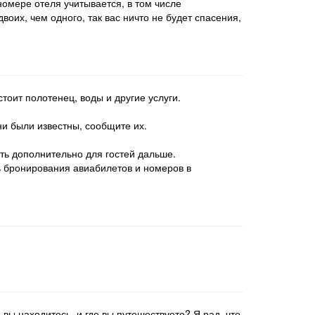
номере отеля учитывается, в том числе
оих, чем одного, так вас ничто не будет спасения,
стоит полотенец, воды и другие услуги.
они были известны, сообщите их.
ать дополнительно для гостей дальше.
ть бронирования авиабилетов и номеров в
 вы находитесь, и где вы путешествуете? Я рад, что