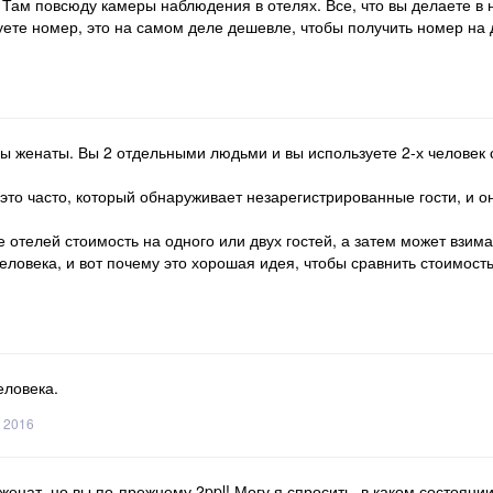
 Там повсюду камеры наблюдения в отелях. Все, что вы делаете в 
ете номер, это на самом деле дешевле, чтобы получить номер на дв
 вы женаты. Вы 2 отдельными людьми и вы используете 2-х человек 
а-это часто, который обнаруживает незарегистрированные гости, и 
 отелей стоимость на одного или двух гостей, а затем может взим
человека, и вот почему это хорошая идея, чтобы сравнить стоимос
еловека.
, 2016
енат, но вы по-прежнему 2ppl! Могу я спросить, в каком состоянии