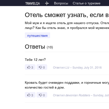
Вопросы
Статьи о туризме
Отель сможет узнать, если 
Мой муж и я ищете отель для нашего отпуска. Отели
лицо? Как бы отель знаю, я пробрался мой мужене
путешествия
Ответы
(
10
)
Тебе 12 лет?
3
0
Ответил
Liz
–
Sunday, July 31, 2016
Кровать будет очевиден поддавки, и горничные мог
количество гостей в дом.
3
0
Ответил
devonian Rodders
–
Sunday, Jul