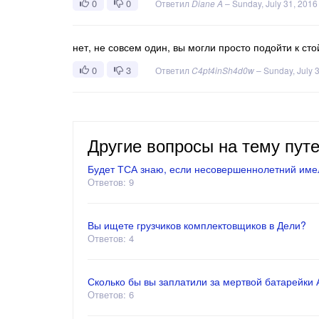
0
0
Ответил
Diane A
–
Sunday, July 31, 2016
нет, не совсем один, вы могли просто подойти к сто
0
3
Ответил
C4pt4inSh4d0w
–
Sunday, July 
Другие вопросы на тему пут
Будет ТСА знаю, если несовершеннолетний имел
Ответов: 9
Вы ищете грузчиков комплектовщиков в Дели?
Ответов: 4
Сколько бы вы заплатили за мертвой батарейки АА
Ответов: 6