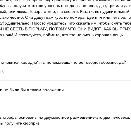
y вы получите тот же уровень погода вы не одна, две, три или даже
й, или люкс. Поверьте мне, я знаю это. Кстати, вот удивительный
лько честно. Они дадут вам курс по номера. Две ппл или четыре. К
! Удивительно! Просто убедитесь, что сказать им, чтобы снять теб
И НЕ СЕСТЬ В ТЮРЬМУ, ПОТОМУ ЧТО ОНИ ВИДЯТ, КАК ВЫ ПРИ
а ночь! И пожалуйста, поймите, что это не очень хорошая вещь.
6
 становятся как одна", ты понимаешь, что ее говорил образно, да?
016
и не были бы в таком положении.
 тарифы основаны на двухместное размещение-это два человека. С
 вы получите сюрприз.