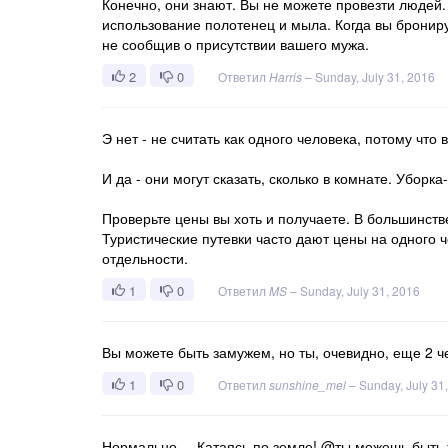
Конечно, они знают. Вы не можете провезти людей.
использование полотенец и мыла. Когда вы брониру
не сообщив о присутствии вашего мужа.
2
0
Ответил
Harris
–
Sunday, July 31, 2016
Э нет - не считать как одного человека, потому что
И да - они могут сказать, сколько в комнате. Уборк
Проверьте цены вы хоть и получаете. В большинстве
Туристические путевки часто дают цены на одного 
отдельности.
1
0
Ответил
MS
–
Sunday, July 31, 2016
Вы можете быть замужем, но ты, очевидно, еще 2 ч
1
0
Ответил
sunshine_mel
–
Sunday, July 31
Нормально.... Катаясь по земле! @ты можешь быть ж