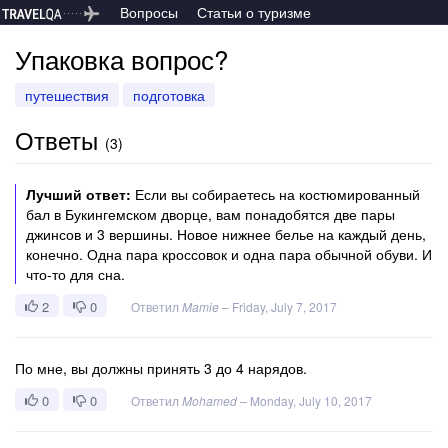
Вопросы
Статьи о туризме
Упаковка вопрос?
путешествия
подготовка
Ответы
(
3
)
Лучший ответ:
Если вы собираетесь на костюмированный
бал в Букингемском дворце, вам понадобятся две пары
джинсов и 3 вершины. Новое нижнее белье на каждый день,
конечно. Одна пара кроссовок и одна пара обычной обуви. И
что-то для сна.
2
0
Ответил
Mamie
–
Friday, July 7, 2017
По мне, вы должны принять 3 до 4 нарядов.
0
0
Ответил
Mohamed
–
Monday, July 10, 2017