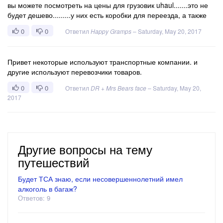
вы можете посмотреть на цены для грузовик uhaul.......это не
будет дешево.........у них есть коробки для переезда, а также
0
0
Ответил
Happy Gramps
–
Saturday, May 20, 2017
Привет некоторые используют транспортные компании. и
другие используют перевозчики товаров.
0
0
Ответил
DR + Mrs Bears face
–
Saturday, May 20,
2017
Другие вопросы на тему
путешествий
Будет ТСА знаю, если несовершеннолетний имел
алкоголь в багаж?
Ответов: 9