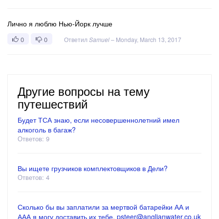
Лично я люблю Нью-Йорк лучше
0
0
Ответил
Samuel
–
Monday, March 13, 2017
Другие вопросы на тему
путешествий
Будет ТСА знаю, если несовершеннолетний имел
алкоголь в багаж?
Ответов: 9
Вы ищете грузчиков комплектовщиков в Дели?
Ответов: 4
Сколько бы вы заплатили за мертвой батарейки АА и
ААА я могу доставить их тебе. psteer@anglianwater.co.uk