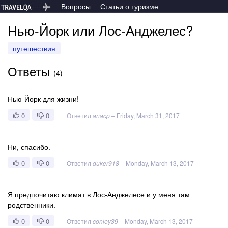
Вопросы
Статьи о туризме
Нью-Йорк или Лос-Анджелес?
путешествия
Ответы
(
4
)
Нью-Йорк для жизни!
0
0
Ответил
anacp
–
Friday, March 31, 2017
Ни, спасибо.
0
0
Ответил
duker918
–
Monday, March 13, 2017
Я предпочитаю климат в Лос-Анджелесе и у меня там
родственники.
0
0
Ответил
conley39
–
Monday, March 13, 2017