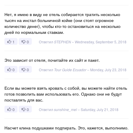
Нет, я имею в виду не отель собирается тратить несколько
тысяч на инстал больничной койке (они стоят огромное
количество денег), чтобы кто-то остановиться на несколько
дней по нормальным ставкам.
1
0
Ответил
STEPHEN
–
Wednesday, September 5, 2018
Это зависит от отеля, почитайте их сайт и пакет.
0
0
Ответил
Tour Guide Ecuador
–
Monday, July 23, 2018
Если вы можете взять кровать с собой, вы можете найти отель
готов позволить вам использовать его. Однако они не будут
поставлять для вас.
0
0
Ответил
sunshine_mel
–
Saturday, July 21, 2018
Насчет клина подушками подпирать. Это, кажется, выполнимо.