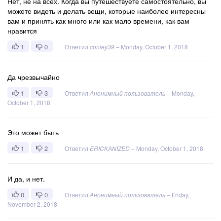
Нет, не на всех. Когда вы путешествуете самостоятельно, вы
можете видеть и делать вещи, которые наиболее интересны
вам и принять как много или как мало времени, как вам
нравится
1
0
Ответил
conley39
–
Monday, October 1, 2018
Да чрезвычайно
1
3
Ответил
Анонимный пользователь
–
Monday,
October 1, 2018
Это может быть
1
2
Ответил
ERICKANIZED
–
Monday, October 1, 2018
И да, и нет.
0
0
Ответил
Анонимный пользователь
–
Friday,
November 2, 2018