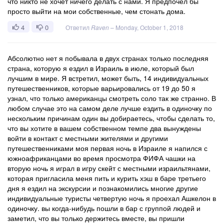
что никто не хочет ничего делать с нами. Я предпочел бы
просто выйти на мои собственные, чем стонать дома.
4
0
Ответил
Raven
–
Monday, October 1, 2018
Абсолютно нет я побывала в двух странах только последняя
страна, которую я ездил в Израиль в июле, который был
лучшим в мире. Я встретил, может быть, 14 индивидуальных
путешественников, которые варьировались от 19 до 50 я
узнал, что только американцы смотреть соло так же странно. В
любом случае это на самом деле лучше ездить в одиночку по
нескольким причинам один вы добираетесь, чтобы сделать то,
что вы хотите в вашем собственном темпе два вынуждены
войти в контакт с местными жителями и другими
путешественниками моя первая ночь в Израиле я напился с
южноафриканцами во время просмотра ФИФА чашки на
вторую ночь я играл в игру скейт с местными израильтянами,
которая пригласила меня пить и курить хэш в баре третьего
дня я ездил на экскурсии и познакомились многие другие
индивидуальные туристы четвертую ночь я проехал Ашкелон в
одиночку. вы когда-нибудь пошли в бар с группой людей и
заметил, что вы только держитесь вместе, вы пришли