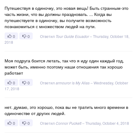
Путешествуя в одиночку, это новая вещь! Быть странным-это
часть жизни, что вы должны праздновать. ... Когда вы
путешествуете в одиночку, вы получите возможность
познакомиться с множеством людей на пути.
0
0
Ответил
Tour Guide Ecuador
–
Thursday, October 18,
2018
Моя подруга боится летать, так что я иду один каждый год,
может быть, именно поэтому наши отношения так хорошо
работает
0
0
Ответил
armouror is My Alias
–
Wednesday, October
17, 2018
нет. думаю, это хорошо, пока вы не тратить много времени в
одиночестве от других людей.
0
0
Ответил
Connor Puckett
–
Thursday, October 4, 2018