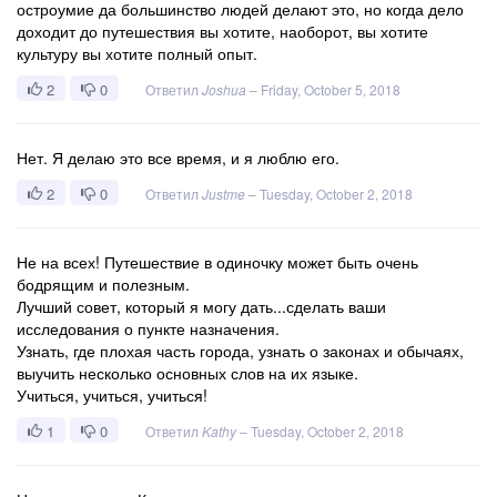
остроумие да большинство людей делают это, но когда дело
доходит до путешествия вы хотите, наоборот, вы хотите
культуру вы хотите полный опыт.
2
0
Ответил
Joshua
–
Friday, October 5, 2018
Нет. Я делаю это все время, и я люблю его.
2
0
Ответил
Justme
–
Tuesday, October 2, 2018
Не на всех! Путешествие в одиночку может быть очень
бодрящим и полезным.
Лучший совет, который я могу дать...сделать ваши
исследования о пункте назначения.
Узнать, где плохая часть города, узнать о законах и обычаях,
выучить несколько основных слов на их языке.
Учиться, учиться, учиться!
1
0
Ответил
Kathy
–
Tuesday, October 2, 2018