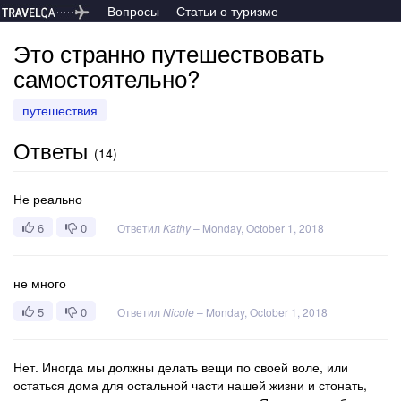
Вопросы
Статьи о туризме
Это странно путешествовать
самостоятельно?
путешествия
Ответы
(
14
)
Не реально
6
0
Ответил
Kathy
–
Monday, October 1, 2018
не много
5
0
Ответил
Nicole
–
Monday, October 1, 2018
Нет. Иногда мы должны делать вещи по своей воле, или
остаться дома для остальной части нашей жизни и стонать,