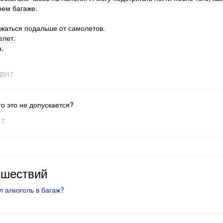
оем багаже.
жаться подальше от самолетов.
елет.
.
, 2017
о это не допускается?
17
ешествий
 алкоголь в багаж?