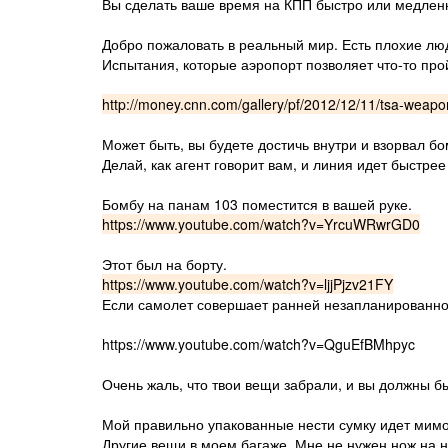
Вы сделать ваше время на КПП быстро или медленно,
Добро пожаловать в реальный мир. Есть плохие люд
Испытания, которые аэропорт позволяет что-то про
http://money.cnn.com/gallery/pf/2012/12/11/tsa-weapo
Может быть, вы будете достичь внутри и взорвал б
Делай, как агент говорит вам, и линия идет быстрее
Бомбу на панам 103 поместится в вашей руке.
https://www.youtube.com/watch?v=YrcuWRwrGD0
Этот был на борту.
https://www.youtube.com/watch?v=ljjPjzv21FY
Если самолет совершает ранней незапланированной
https://www.youtube.com/watch?v=QguEfBMhpyc
Очень жаль, что твои вещи забрали, и вы должны б
Мой правильно упакованные нести сумку идет мимо
Другие вещи в моем багаже. Мне не нужен нож на не