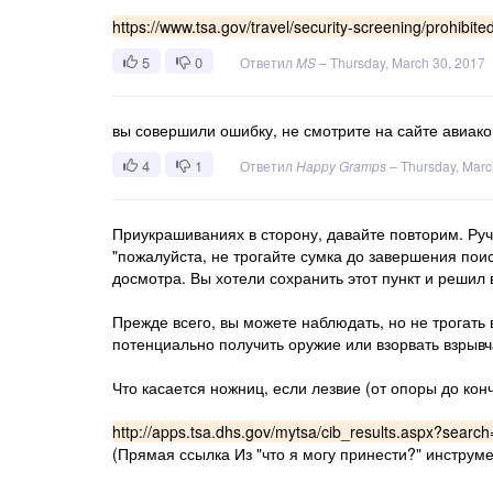
https://www.tsa.gov/travel/security-screening/prohibit
5
0
Ответил
MS
–
Thursday, March 30, 2017
вы совершили ошибку, не смотрите на сайте авиаком
4
1
Ответил
Happy Gramps
–
Thursday, Marc
Приукрашиваниях в сторону, давайте повторим. Руч
"пожалуйста, не трогайте сумка до завершения пои
досмотра. Вы хотели сохранить этот пункт и решил
Прежде всего, вы можете наблюдать, но не трогать
потенциально получить оружие или взорвать взрывч
Что касается ножниц, если лезвие (от опоры до кон
http://apps.tsa.dhs.gov/mytsa/cib_results.aspx?sear
(Прямая ссылка Из "что я могу принести?" инструм