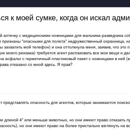
ься к моей сумке, когда он искал ад
бой аптечку с медицинскими ножницами для мальчика-разведчика с
 признаны "опасными для полета" недружественный охранница, на 
ы захватить мой телефон) и она оттолкнула меня, заявив, что это 
не моего рюкзака) требуется агент распаковать все мои вещи и д
 на асфальт с герметичный пластиковый пакет с ножницами в ней (в
права отказано со мной здесь. Я прав?
т представлять опасность для агентов, которые занимаются поиско
ие длиной 4" или меньше животных, но они имеют право отказать п
асность), но они имеют право на более пристально взглянуть на вс