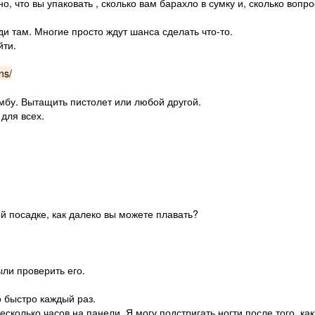
 что вы упаковать , сколько вам барахло в сумку и, сколько вопро
и там. Многие просто ждут шанса сделать что-то.
йти.
ns/
омбу. Вытащить пистолет или любой другой.
 для всех.
 посадке, как далеко вы можете плавать?
ыли проверить его.
 быстро каждый раз.
сколько часов на панели. Я могу подстригать ногти после того, как