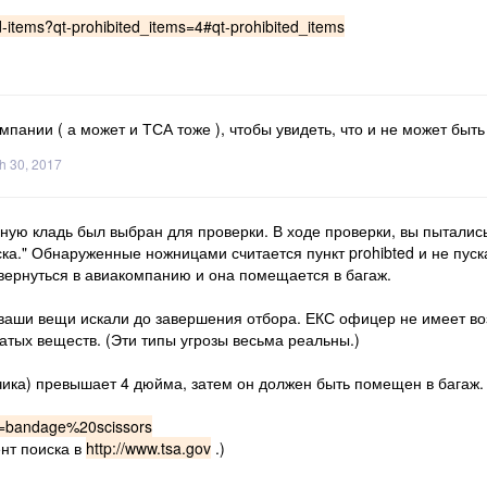
ed-items?qt-prohibited_items=4#qt-prohibited_items
пании ( а может и ТСА тоже ), чтобы увидеть, что и не может быть
h 30, 2017
ную кладь был выбран для проверки. В ходе проверки, вы пытались
ска." Обнаруженные ножницами считается пункт prohibted и не пус
 вернуться в авиакомпанию и она помещается в багаж.
 ваши вещи искали до завершения отбора. ЕКС офицер не имеет воз
атых веществ. (Эти типы угрозы весьма реальны.)
чика) превышает 4 дюйма, затем он должен быть помещен в багаж. 
ch=bandage%20scissors
ент поиска в
http://www.tsa.gov
.)