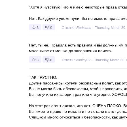
"Хотя я чувствую, что я имею некоторые права отка
Нет. Как другие упомянули, Вы не имеете права вм
3
0
Ответил
Redstone
–
Thursday, March 30,
Нет, ты не. Правила есть правила и вы должны им п
маленькое от мешка до завершения поиска.
3
0
Ответил
conley39
–
Thursday, March 30,
ТАК ГРУСТНО.
Другие пассажиры хотели безопасный полет, как эт
Вы не могли быть обеспокоены, чтобы проверить, ч
Вы получили их за один раз или что угодно. ХОРО
На этот раз агент сказал, что нет. ОЧЕНЬ ПЛОХО. 
Вы имеете право не искали и не летали в этот день.
Слишком много относиться к безопасности, как шут