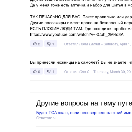
Да у меня тоже есть аптечка и набор для шитья в м
ТАК ПЕЧАЛЬНО ДЛЯ ВАС. Пакет правильно или дер
Другие пассажиры имеют право на безопасный пер
ЕСТЬ ПЛОХИЕ ЛЮДИ ТАМ. Где находится проблема
https://www.youtube.com/watch?v=KCuh_2M4o3A
2
1
Ответил
Rona Lachat
–
Saturday, April 1
Вы принесли ножницы на самолет? Вы не знаете, чт
0
1
Ответил
Orla C
–
Thursday, March 30, 20
Другие вопросы на тему пут
Будет ТСА знаю, если несовершеннолетний имел
Ответов: 9