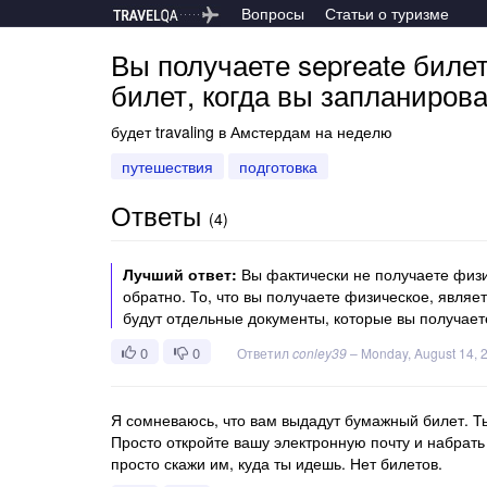
Вопросы
Статьи о туризме
Вы получаете sepreate билет
билет, когда вы запланиров
будет travaling в Амстердам на неделю
путешествия
подготовка
Ответы
(
4
)
Лучший ответ:
Вы фактически не получаете физич
обратно. То, что вы получаете физическое, являе
будут отдельные документы, которые вы получает
0
0
Ответил
conley39
–
Monday, August 14, 
Я сомневаюсь, что вам выдадут бумажный билет. Ты
Просто откройте вашу электронную почту и набрать
просто скажи им, куда ты идешь. Нет билетов.