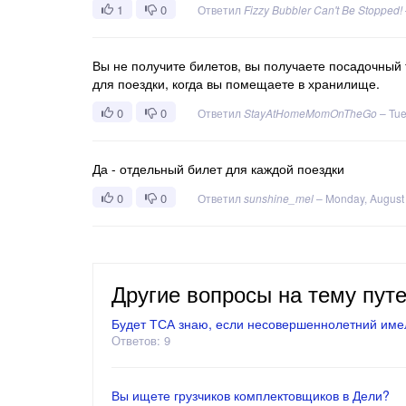
1
0
Ответил
Fizzy Bubbler Can't Be Stopped!
Вы не получите билетов, вы получаете посадочный 
для поездки, когда вы помещаете в хранилище.
0
0
Ответил
StayAtHomeMomOnTheGo
–
Tue
Да - отдельный билет для каждой поездки
0
0
Ответил
sunshine_mel
–
Monday, August
Другие вопросы на тему пут
Будет ТСА знаю, если несовершеннолетний имел
Ответов: 9
Вы ищете грузчиков комплектовщиков в Дели?