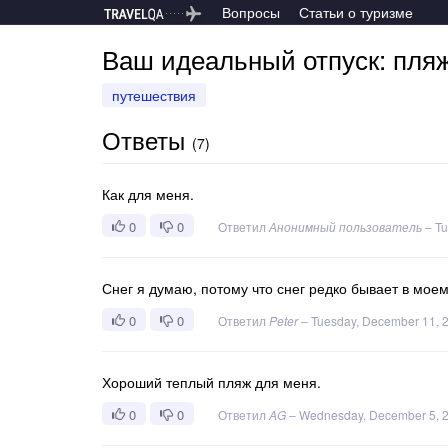
Вопросы
Статьи о туризме
Ваш идеальный отпуск: пляж
путешествия
Ответы
(
7
)
Как для меня.
0
0
Ответил
Анонимный пользователь
–
Tu
Снег я думаю, потому что снег редко бывает в мое
0
0
Ответил
Peter
–
Tuesday, December 11, 
Хороший теплый пляж для меня.
0
0
Ответил
AG
–
Wednesday, December 5, 