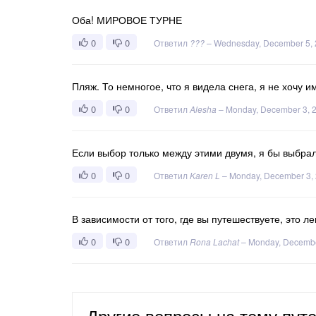
Оба! МИРОВОЕ ТУРНЕ
0
0
Ответил
???
–
Wednesday, December 5,
Пляж. То немногое, что я видела снега, я не хочу и
0
0
Ответил
Alesha
–
Monday, December 3, 
Если выбор только между этими двумя, я бы выбра
0
0
Ответил
Karen L
–
Monday, December 3,
В зависимости от того, где вы путешествуете, это лег
0
0
Ответил
Rona Lachat
–
Monday, Decembe
Другие вопросы на тему пут