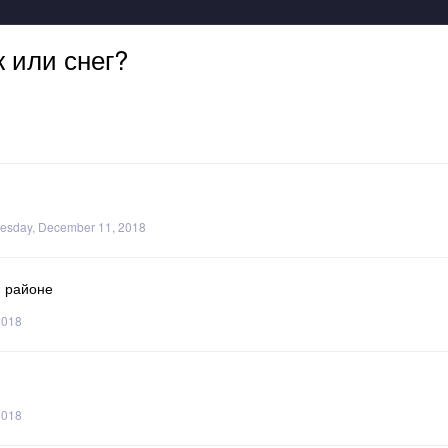
 или снег?
esday, December 11, 2018
м районе
2018
2018