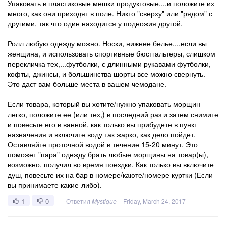
Упаковать в пластиковые мешки продуктовые....и положите их
много, как они приходят в поле. Никто "сверху" или "рядом" с
другими, так что один находится у подножия другой.
Ролл любую одежду можно. Носки, нижнее белье....если вы
женщина, и использовать спортивные бюстгальтеры, слишком
перекличка тех,...футболки, с длинными рукавами футболки,
кофты, джинсы, и большинства шорты все можно свернуть.
Это даст вам больше места в вашем чемодане.
Если товара, который вы хотите/нужно упаковать морщин
легко, положите ее (или тех,) в последний раз и затем снимите
и повесьте его в ванной, как только вы прибудете в пункт
назначения и включите воду так жарко, как дело пойдет.
Оставляйте проточной водой в течение 15-20 минут. Это
поможет "пара" одежду брать любые морщины на товар(ы),
возможно, получил во время поездки. Как только вы включите
душ, повесьте их на бар в номере/каюте/номере куртки (Если
вы принимаете какие-либо).
1
0
Ответил
Mystique
–
Friday, March 24, 2017