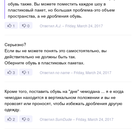
обувь также. Вы можете поместить каждое шоу в
пластиковый пакет, но большая проблема-это объем
пространства, а не дробления обувь.
1
0
Ответил
A.J.
–
Friday, March 24, 2017
Серьезно?
Если вы не можете понять это самостоятельно, вы
действительно не должны быть так.
Оберните обувь в пластиковых пакетах.
3
1
Ответил
no name
–
Friday, March 24, 2017
Кроме того, поставить обувь на "дне" чемодана ... я е когда
чемодан находится в вертикальном положении и вы не
провозят или проносят, чтобы избежать дробления другую
одежду.
2
0
Ответил
SumDude
–
Friday, March 24, 2017