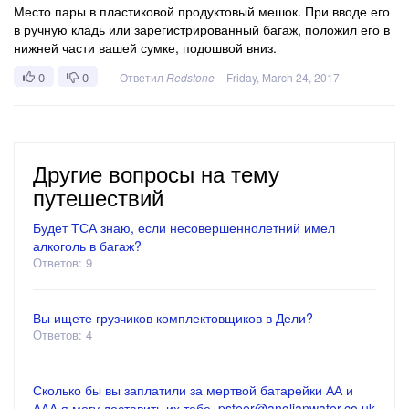
Место пары в пластиковой продуктовый мешок. При вводе его
в ручную кладь или зарегистрированный багаж, положил его в
нижней части вашей сумке, подошвой вниз.
0
0
Ответил
Redstone
–
Friday, March 24, 2017
Другие вопросы на тему
путешествий
Будет ТСА знаю, если несовершеннолетний имел
алкоголь в багаж?
Ответов: 9
Вы ищете грузчиков комплектовщиков в Дели?
Ответов: 4
Сколько бы вы заплатили за мертвой батарейки АА и
ААА я могу доставить их тебе. psteer@anglianwater.co.uk