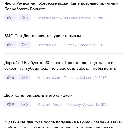
Части Уэльса на побережье может быть довольно приятным.
Попробовать Бармуте.
1
0
Ответил
keith
–
Thursday, October 12, 2017
ВМС-Сан-Диего является удивительным
1
1
Ответил
Box
–
Thursday, October 12, 2017
Дерзайте! Вы будете 20 верно? Просто план тщательно и
сохранить и убедитесь, что у вас есть работа, чтобы пойти.
0
0
Ответил
Katie
–
Thursday, October 12, 2017
Да, я хотел бы сделать это слишком.
0
0
Ответил
Allison
–
Thursday, October 12, 2017
Ждать еще два года после получения научной степени. Найти
работу в поле, за исключением первого месяца аренды и