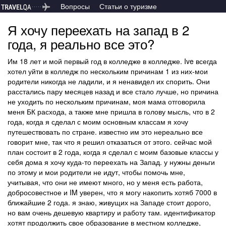
Вопросы
Статьи о туризме
Я хочу переехать на запад в 2
года, я реально все это?
Им 18 лет и мой первый год в колледже в колледже. Ive всегда
хотел уйти в колледж по нескольким причинам 1 из них-мои
родители никогда не ладили, и я ненавидел их спорить. Они
расстались пару месяцев назад и все стало лучше, но причина
не уходить по нескольким причинам, моя мама отговорила
меня БК расхода, а также мне пришла в голову мысль, что в 2
года, когда я сделал с моим основным классам я хочу
путешествовать по стране. известно им это нереально все
говорит мне, так что я решил отказаться от этого. сейчас мой
план состоит в 2 года, когда я сделал с моим базовые классы у
себя дома я хочу куда-то переехать на Запад. у нужны деньги
по этому и мои родители не идут, чтобы помочь мне,
учитывая, что они не имеют много, но у меня есть работа,
добросовестное и IM уверен, что я могу накопить хотяб 7000 в
ближайшие 2 года. я знаю, живущих на Западе стоит дорого,
но вам очень дешевую квартиру и работу там. идентификатор
хотят продолжить свое образование в местном колледже,