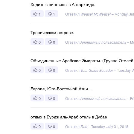
Ходить с пингвины в Антарктиде.
1
1
Ответил
Weasel McWeasel
–
Monday, Jul
Тропическом острове.
0
0
Ответил
Анонимный пользователь
–
Mo
Объединенные Арабские Эмираты. (Группа Отелей 
0
0
Ответил
Tour Guide Ecuador
–
Tuesday, 
Европе, Юго-Восточной Азии...
0
0
Ответил
Анонимный пользователь
–
Fr
отдых в Бурдж аль-Араб отель в Дубае
0
0
Ответил
Fate
–
Tuesday, July 31, 2018