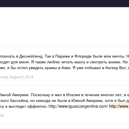
ла поехать в Диснейленд. Так в Париже и Флориде были мои мечты. Н
ходят для меня. Я также люблю читать мангу и смотреть аниме. Но 
же, я бы хотел увидеть храмы в Азии. Я уже побывал в Ангкор Ват,
nday, August 5, 2018
жной Америке. Поскольку я жил в Италии в течение многих лет, и 
ого бассейна, но никогда не были в Южной Америке, хотя я был д
у и выглядит эффектно. http://www.iguazuargentina.com/
http://www
018