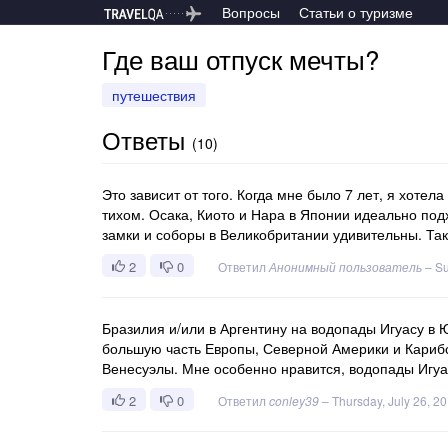
Вопросы
Статьи о туризме
Где ваш отпуск мечты?
путешествия
Ответы
(
10
)
Это зависит от того. Когда мне было 7 лет, я хоте
тихом. Осака, Киото и Нара в Японии идеально под
замки и соборы в Великобритании удивительны. Так
2
0
Ответил
Анонимный пользователь
–
Su
Бразилия и/или в Аргентину на водопады Игуасу в Ю
большую часть Европы, Северной Америки и Карибск
Венесуэлы. Мне особенно нравится, водопады Игуас
2
0
Ответил
conley39
–
Thursday, July 26, 2