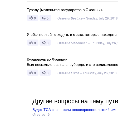
Тувалу (маленькое государство в Океании).
0
0
Ответил
Beatrice
–
Sunday, July 29, 2018
Я обычно люблю ходить в места, которые находятся 
0
0
Ответил
Meherbaan
–
Thursday, July 26,
Куршевель во Франции.
Был несколько раз на сноуборде, и это великолепн
0
0
Ответил
Eddie
–
Thursday, July 26, 2018
Другие вопросы на тему пут
Будет ТСА знаю, если несовершеннолетний имел
Ответов: 9