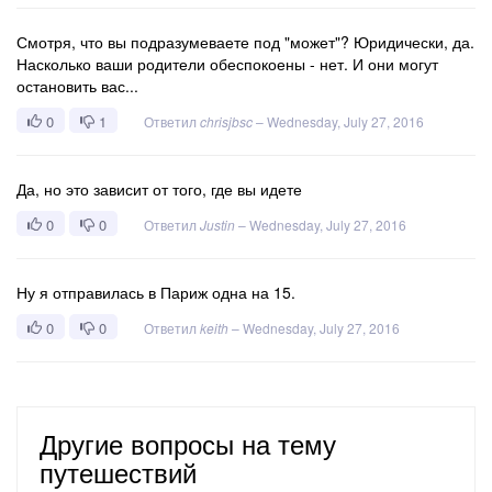
Смотря, что вы подразумеваете под "может"? Юридически, да.
Насколько ваши родители обеспокоены - нет. И они могут
остановить вас...
0
1
Ответил
chrisjbsc
–
Wednesday, July 27, 2016
Да, но это зависит от того, где вы идете
0
0
Ответил
Justin
–
Wednesday, July 27, 2016
Ну я отправилась в Париж одна на 15.
0
0
Ответил
keith
–
Wednesday, July 27, 2016
Другие вопросы на тему
путешествий