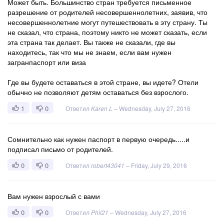
Может быть. Большинство стран требуется письменное
разрешение от родителей несовершеннолетних, заявив, что
несовершеннолетние могут путешествовать в эту страну. Ты
не сказал, что страна, поэтому никто не может сказать, если
эта страна так делает. Вы также не сказали, где вы
находитесь, так что мы не знаем, если вам нужен
загранпаспорт или виза
Где вы будете оставаться в этой стране, вы идете? Отели
обычно не позволяют детям оставаться без взрослого.
1
0
Ответил
Karen L
–
Wednesday, July 27, 2016
Сомнительно как нужен паспорт в первую очередь.....и
подписал письмо от родителей.
0
0
Ответил
robert43041
–
Friday, July 29, 2016
Вам нужен взрослый с вами
0
0
Ответил
Phil21
–
Wednesday, July 27, 2016