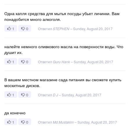
Одна капля средства для мытья посуды убьет личинки. Вам
понадобится много алкоголя.
1
0
Ответил
STEPHEN
–
Sunday, August 20, 2017
налейте немного оливкового масла на поверхности воды. Что
душит их.
1
0
Ответил
Guru Hank
–
Sunday, August 20, 2017
В вашем местном магазине сада питания вы сможете купить
москитные дисков.
1
0
Ответил
D J
–
Sunday, August 20, 2017
да конечно
1
0
Ответил
Md.Mustakim
–
Sunday, August 20, 2017