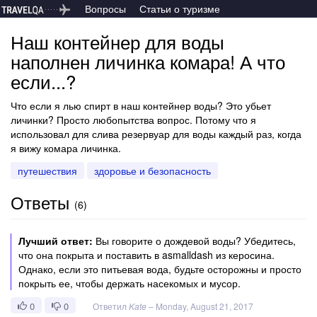
Вопросы
Статьи о туризме
Наш контейнер для воды
наполнен личинка комара! А что
если...?
Что если я лью спирт в наш контейнер воды? Это убьет
личинки? Просто любопытства вопрос. Потому что я
использовал для слива резервуар для воды каждый раз, когда
я вижу комара личинка.
путешествия
здоровье и безопасность
Ответы
(
6
)
Лучший ответ:
Вы говорите о дождевой воды? Убедитесь,
что она покрыта и поставить в asmalldash из керосина.
Однако, если это питьевая вода, будьте осторожны и просто
покрыть ее, чтобы держать насекомых и мусор.
0
0
Ответил
Kate
–
Monday, August 21, 2017