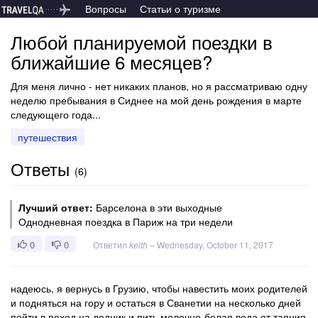
Вопросы
Статьи о туризме
Любой планируемой поездки в
ближайшие 6 месяцев?
Для меня лично - нет никаких планов, но я рассматриваю одну
неделю пребывания в Сиднее на мой день рождения в марте
следующего года...
путешествия
Ответы
(
6
)
Лучший ответ:
Барселона в эти выходные
Однодневная поездка в Париж на три недели
0
0
Ответил
keith
–
Wednesday, October 11, 2017
надеюсь, я вернусь в Грузию, чтобы навестить моих родителей
и подняться на гору и остаться в Сванетии на несколько дней
пойти в поход на ледник и пить молочно-белая вода от таяния