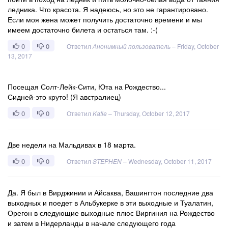
ледника. Что красота. Я надеюсь, но это не гарантировано.
Если моя жена может получить достаточно времени и мы
имеем достаточно билета и остаться там. :-(
0
0
Ответил
Анонимный пользователь
–
Friday, October
13, 2017
Посещая Солт-Лейк-Сити, Юта на Рождество...
Сидней-это круто! (Я австралиец)
0
0
Ответил
Katie
–
Thursday, October 12, 2017
Две недели на Мальдивах в 18 марта.
0
0
Ответил
STEPHEN
–
Wednesday, October 11, 2017
Да. Я был в Вирджинии и Айсаква, Вашингтон последние два
выходных и поедет в Альбукерке в эти выходные и Туалатин,
Орегон в следующие выходные плюс Виргиния на Рождество
и затем в Нидерланды в начале следующего года