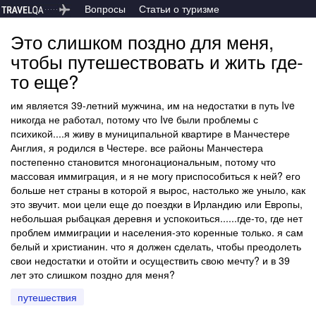
Вопросы
Статьи о туризме
Это слишком поздно для меня,
чтобы путешествовать и жить где-
то еще?
им является 39-летний мужчина, им на недостатки в путь Ive
никогда не работал, потому что Ive были проблемы с
психикой....я живу в муниципальной квартире в Манчестере
Англия, я родился в Честере. все районы Манчестера
постепенно становится многонациональным, потому что
массовая иммиграция, и я не могу приспособиться к ней? его
больше нет страны в которой я вырос, настолько же уныло, как
это звучит. мои цели еще до поездки в Ирландию или Европы,
небольшая рыбацкая деревня и успокоиться......где-то, где нет
проблем иммиграции и населения-это коренные только. я сам
белый и христианин. что я должен сделать, чтобы преодолеть
свои недостатки и отойти и осуществить свою мечту? и в 39
лет это слишком поздно для меня?
путешествия