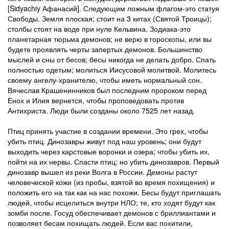
[Sidyachiy Афанасий]. Следующим ложным флагом-это статуя
Свободы. Земля плоская; стоит на 3 китах (Святой Троицы);
столбы стоят на воде при нуле Кельвина. Зодиака-это
планетарная тюрьма демонов; не верю в гороскопы, или вы
будете проявлять черты запертых демонов. Большинство
мыслей и сны от бесов; бесы никогда не делать добро. Спать
полностью одетым; молиться Иисусовой молитвой. Молитесь
своему ангелу-хранителю, чтобы иметь нормальный сон.
Вячеслав Крашенинников был последним пророком перед
Енох и Илия вернется, чтобы проповедовать против
Антихриста. Люди были созданы около 7525 лет назад.
Птиц принять участие в создании времени. Это грех, чтобы
убить птиц. Динозавры живут под наш уровень; они будут
выходить через карстовые воронки и озера; чтобы убить их,
пойти на их нервы. Спасти птиц; но убить динозавров. Первый
динозавр вышел из реки Волга в России. Демоны растут
человеческой кожи (из пробы, взятой во время похищения) и
положить его на так как на нас похожи. Бесы будут приглашать
людей, чтобы исцелиться внутри НЛО; те, кто ходят будут как
зомби после. Госуд обеспечивает демонов с бриллиантами и
позволяет бесам похищать людей. Если вас похитили,