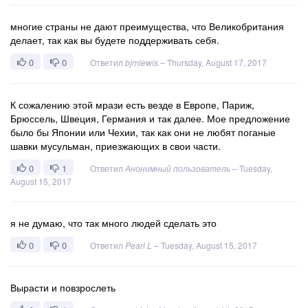
многие страны не дают преимущества, что Великобритания
делает, так как вы будете поддерживать себя.
0
0
Ответил
bjmlewis
–
Thursday, August 17, 2017
К сожалению этой мрази есть везде в Европе, Париж,
Брюссель, Швеция, Германия и так далее. Мое предложение
было бы Японии или Чехии, так как они не любят поганые
шавки мусульман, приезжающих в свои части.
0
1
Ответил
Анонимный пользователь
–
Tuesday,
August 15, 2017
я не думаю, что так много людей сделать это
0
0
Ответил
Pearl L
–
Tuesday, August 15, 2017
Вырасти и повзрослеть