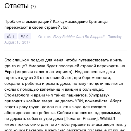
Ответы
(
7
)
Проблемы иммиграции? Как сумасшедшие британцы
переезжают в своей стране? Лол.
1
0
Ответил
Fizzy Bubbler Can't Be Stopped!
–
Tuesday,
August 15, 2017
Это слишком поздно для меня, чтобы путешествовать и жить
где-то еще? Америка будет последней страной переходить на
Евро (мировая валюта антихриста). Недоношенные дети
гореть в аду за 33 с половиной лет; при беременности,
сохранить ребенка и рожать дома, потому что дети являются
сколы с помощью капельниц и вакцин в больницах.
Стоматологи и врачи чип тайно пациентов. Ультразвук
приводит к клеймо зверя; не делать УЗИ, пожалуйста. Аборт
ведет к раку груди; демон вышел из ада для каждого
абортированного ребенка. Собаки становятся одержимыми,
не держать собак внутри дома [Пелагея Рязани]. Walmart
имеет технологию для того чтобы управлять знака зверя тем, у
кого кошки бактерий в желудке; держаться подальше от кошек