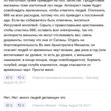
по изотопных лучей приведен на лоб, запястье. Продуктовые
магазины тоже изотопный луч люди. Антихрист также будет
освобождать заключенных, чтобы отметить людей. Отклонить
666 на всех расходов, потому что это приводит к постоянной
ада. Если вы собираетесь быть отмечены, молиться
Иисусовой молитвой. Скрыть с православными христианами,
чтобы спастись 666; оставить всю электронику, так что
антихриста миньоны не могут отслеживать вас; сжечь
документы, потому что они от Сатаны. Отдать на
благотворительность Во имя Архистратига Михаила; он
спасает людей от временных черт возьми, два раза в год (или
воспитывает их уровня, то есть до уровня, с меньшим
наказания; в конце концов, люди освобождаются). Кормить
голубей, когда голуби кланяются, люди спасаются от
временных черт. Прости меня.
0
0
Ответил
Анонимный пользователь
–
Saturday,
August 19, 2017
Нет, Нет. много людей делающих это
0
0
Ответил
Richard
–
Friday, August 18, 2017