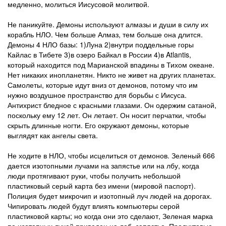
медленно, молиться Иисусовой молитвой.
Не паникуйте. Демоны используют алмазы и души в силу их
корабль НЛО. Чем больше Алмаз, тем больше она длится.
Демоны 4 НЛО базы: 1)Луна 2)внутри поддельные горы
Кайлас в Тибете 3)в озеро Байкал в России 4)в Atlantis,
который находится под Марианской впадины в Тихом океане.
Нет никаких инопланетян. Никто не живет на других планетах.
Самолеты, которые идут вниз от демонов, потому что им
нужно воздушное пространство для борьбы с Иисуса.
Антихрист бледное с красными глазами. Он одержим сатаной,
поскольку ему 12 лет. Он летает. Он носит перчатки, чтобы
скрыть длинные ногти. Его окружают демоны, которые
выглядят как ангелы света.
Не ходите в НЛО, чтобы исцелиться от демонов. Зеленый 666
дается изотопными лучами на запястье или на лбу, когда
люди протягивают руки, чтобы получить небольшой
пластиковый серый карта без имени (мировой паспорт).
Полиция будет микрочип и изотопный луч людей на дорогах.
Чипировать людей будут влиять компьютеры серой
пластиковой карты; но когда они это сделают, Зеленая марка