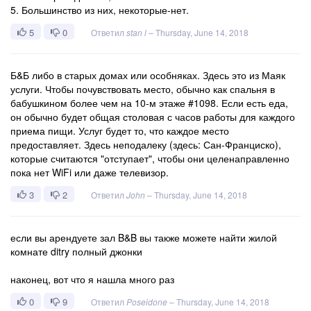
5. Большинство из них, некоторые-нет.
5
0
Ответил
stan l
–
Thursday, June 14, 2018
Б&Б либо в старых домах или особняках. Здесь это из Маяк
услуги. Чтобы почувствовать место, обычно как спальня в
бабушкином более чем на 10-м этаже #1098. Если есть еда,
он обычно будет общая столовая с часов работы для каждого
приема пищи. Услуг будет то, что каждое место
предоставляет. Здесь неподалеку (здесь: Сан-Франциско),
которые считаются "отступает", чтобы они целенаправленно
пока нет WiFi или даже телевизор.
3
2
Ответил
John
–
Thursday, June 14, 2018
если вы арендуете зал B&B вы также можете найти жилой
комнате ditry полный джонки
наконец, вот что я нашла много раз
0
9
Ответил
Poseidone
–
Thursday, June 14, 2018