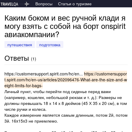
Вопросы
Статьи о туризме
Каким боком и вес ручной клади я
могу взять с собой на борт onspirit
авиакомпании?
путешествия
подготовка
Ответы
(
1
)
https://customersupport.spirit.com/hc/en...
https://customersuppor
t.spirit.com/hc/en-us/articles/202096476-What-are-the-size-and-w
eight-limits-for-bags-
Личный пункт, чтобы перейти под сиденье перед вами
(например, кошелек, небольшой рюкзак и т. д.): Размеры не
должны превышать 18 х 14 х 8 дюймов (45 Х 35 х 20 см), в том
числе ручки и колеса.
Каждое измерение является самым длинным, потом 2й, потом
3й. 16x15x3 не приемлемо.