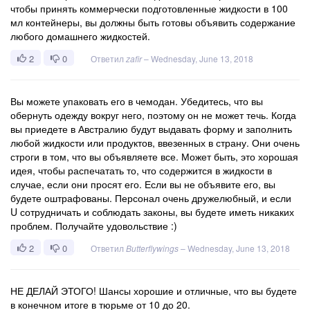
чтобы принять коммерчески подготовленные жидкости в 100
мл контейнеры, вы должны быть готовы объявить содержание
любого домашнего жидкостей.
2
0
Ответил
zafir
–
Wednesday, June 13, 2018
Вы можете упаковать его в чемодан. Убедитесь, что вы
обернуть одежду вокруг него, поэтому он не может течь. Когда
вы приедете в Австралию будут выдавать форму и заполнить
любой жидкости или продуктов, ввезенных в страну. Они очень
строги в том, что вы объявляете все. Может быть, это хорошая
идея, чтобы распечатать то, что содержится в жидкости в
случае, если они просят его. Если вы не объявите его, вы
будете оштрафованы. Персонал очень дружелюбный, и если
U сотрудничать и соблюдать законы, вы будете иметь никаких
проблем. Получайте удовольствие :)
2
0
Ответил
Butterflywings
–
Wednesday, June 13, 2018
НЕ ДЕЛАЙ ЭТОГО! Шансы хорошие и отличные, что вы будете
в конечном итоге в тюрьме от 10 до 20.