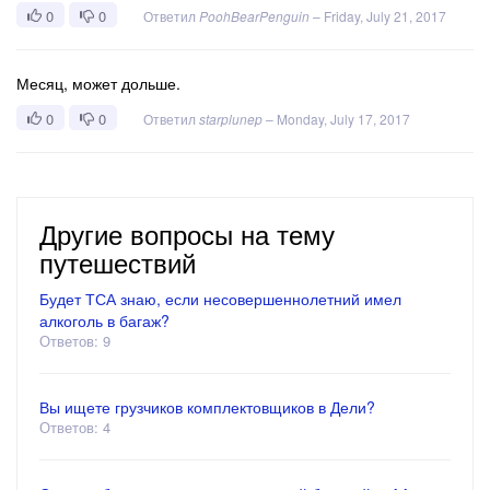
0
0
Ответил
PoohBearPenguin
–
Friday, July 21, 2017
Месяц, может дольше.
0
0
Ответил
starplunep
–
Monday, July 17, 2017
Другие вопросы на тему
путешествий
Будет ТСА знаю, если несовершеннолетний имел
алкоголь в багаж?
Ответов: 9
Вы ищете грузчиков комплектовщиков в Дели?
Ответов: 4