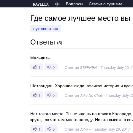
Вопросы
Статьи о туризме
Где самое лучшее место вы 
путешествия
Ответы
(
5
)
Мальдивы.
1
0
Ответил
STEPHEN
–
Thursday, July 20, 
Шотландии. Хорошие люди, великая история и культ
1
0
Ответил
Jake No Chat
–
Thursday, July 2
Нет такого места. Ты не идешь на пляж в Колорадо,
круто, так что там много народу. Но это высоко в сп
1
0
Ответил
John
–
Thursday, July 20, 2017