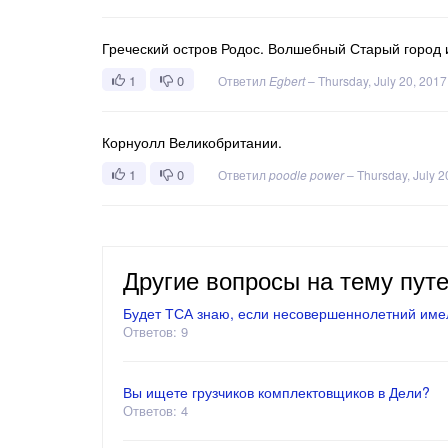
Греческий остров Родос. Волшебный Старый город 
1
0
Ответил
Egbert
–
Thursday, July 20, 2017
Корнуолл Великобритании.
1
0
Ответил
poodle power
–
Thursday, July 2
Другие вопросы на тему пут
Будет ТСА знаю, если несовершеннолетний имел
Ответов: 9
Вы ищете грузчиков комплектовщиков в Дели?
Ответов: 4