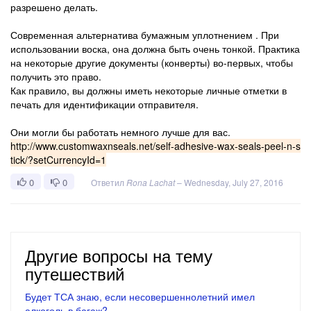
разрешено делать.
Современная альтернатива бумажным уплотнением . При
использовании воска, она должна быть очень тонкой. Практика
на некоторые другие документы (конверты) во-первых, чтобы
получить это право.
Как правило, вы должны иметь некоторые личные отметки в
печать для идентификации отправителя.
Они могли бы работать немного лучше для вас.
http://www.customwaxnseals.net/self-adhesive-wax-seals-peel-n-s
tick/?setCurrencyId=1
0
0
Ответил
Rona Lachat
–
Wednesday, July 27, 2016
Другие вопросы на тему
путешествий
Будет ТСА знаю, если несовершеннолетний имел
алкоголь в багаж?