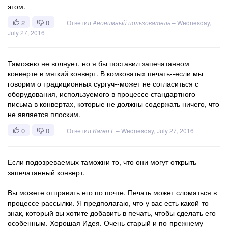
этом.
2
0
Ответил
Анонимный пользователь
–
Wednesday,
July 27, 2016
Таможню не волнует, но я бы поставил запечатанном
конверте в мягкий конверт. В комковатых печать--если мы
говорим о традиционных сургуч--может не согласиться с
оборудования, используемого в процессе стандартного
письма в конвертах, которые не должны содержать ничего, что
не является плоским.
0
0
Ответил
Karen L
–
Wednesday, July 27, 2016
Если подозреваемых таможни то, что они могут открыть
запечатанный конверт.
Вы можете отправить его по почте. Печать может сломаться в
процессе рассылки. Я предполагаю, что у вас есть какой-то
знак, который вы хотите добавить в печать, чтобы сделать его
особенным. Хорошая Идея. Очень старый и по-прежнему