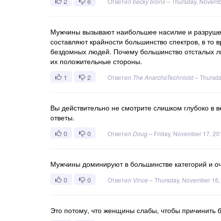
2
6
Ответил
becky bronx
–
Thursday, Novemb
Мужчины вызывают наибольшее насилие и разрушен
составляют крайности большинство спектров, в то
бездомных людей. Почему большинство отсталых лю
их положительные стороны.
1
2
Ответил
The AnarchoTechnicist
–
Thursda
Вы действительно не смотрите слишком глубоко в в
ответы.
0
0
Ответил
Doug
–
Friday, November 17, 20
Мужчины доминируют в большинстве категорий и оч
0
0
Ответил
Vince
–
Thursday, November 16,
Это потому, что женщины слабы, чтобы причинить 