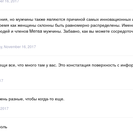
er 16, 2017
ия, но мужчины также являются причиной самых инновационных и 
 время как женщины склонны быть равномерно распределены. Имен
дей и членов Mensa мужчины. Забавно, как вы можете сосредоточ
y, November 16, 2017
ещи все, что много там у вас. Это констатация поверхность с инф
17
ень разные, чтобы когда-то еще.
 2017
боль