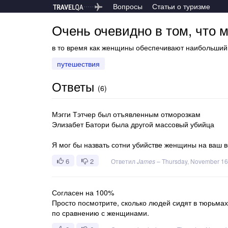
Вопросы
Статьи о туризме
Очень очевидно в том, что 
в то время как женщины обеспечивают наибольший 
путешествия
Ответы
(
6
)
Мэгги Тэтчер был отъявленным отморозкам
Элизабет Батори была другой массовый убийца
Я мог бы назвать сотни убийстве женщины на ваш 
6
2
Ответил
James
–
Thursday, November 16
Согласен на 100%
Просто посмотрите, сколько людей сидят в тюрьмах
по сравнению с женщинами.