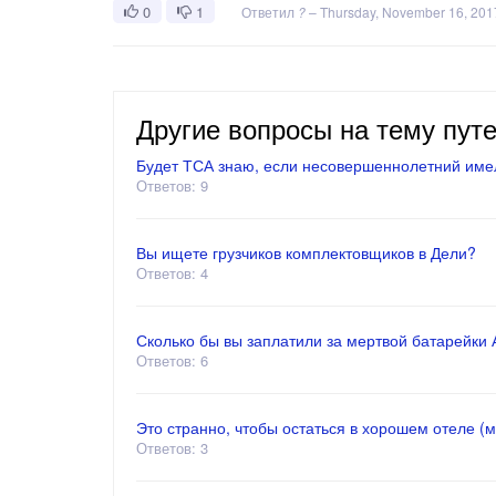
0
1
Ответил
?
–
Thursday, November 16, 201
Другие вопросы на тему пут
Будет ТСА знаю, если несовершеннолетний имел
Ответов: 9
Вы ищете грузчиков комплектовщиков в Дели?
Ответов: 4
Сколько бы вы заплатили за мертвой батарейки АА
Ответов: 6
Это странно, чтобы остаться в хорошем отеле (
Ответов: 3