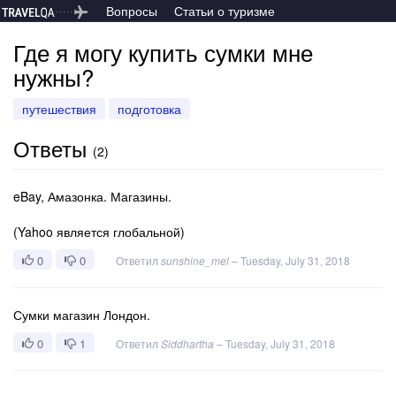
Вопросы
Статьи о туризме
Где я могу купить сумки мне
нужны?
путешествия
подготовка
Ответы
(
2
)
eBay, Амазонка. Магазины.
(Yahoo является глобальной)
0
0
Ответил
sunshine_mel
–
Tuesday, July 31, 2018
Сумки магазин Лондон.
0
1
Ответил
Siddhartha
–
Tuesday, July 31, 2018