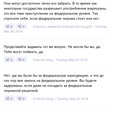
Они могут достаточно легко его забрать. В то время как
некоторые государства разрешают употребление марихуаны,
это все-таки преступление на федеральном уровне. Так
спросите себя, если федеральная тюрьма стоит или нет.
3
0
Ответил
Leafsfan29-Embrace the drought!
–
Tuesday,
May 29, 2018
Продолжайте задавать тот же вопрос. Не могли бы вы, да.
Тебя могут поймать, да.
2
0
Ответил
Greg
–
Tuesday, May 29, 2018
Нет, где вы были бы за федеральную юрисдикцию, и это до
сих пор вне закона на федеральном уровне. Вы будете
задержаны, если даже не посадить за федеральным
тюремной решеткой.
2
0
Ответил
Doug
–
Tuesday, May 29, 2018