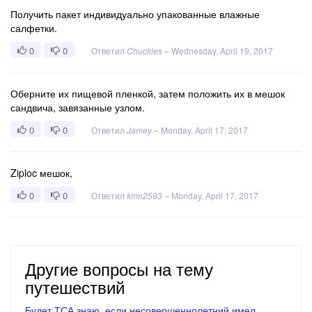
Получить пакет индивидуально упакованные влажные
салфетки.
0
0
Ответил
Chuckles
–
Wednesday, April 19, 2017
Оберните их пищевой пленкой, затем положить их в мешок
сандвича, завязанные узлом.
0
0
Ответил
Jamey
–
Monday, April 17, 2017
Ziploc мешок,
0
0
Ответил
kmn2593
–
Monday, April 17, 2017
Другие вопросы на тему
путешествий
Будет ТСА знаю, если несовершеннолетний имел