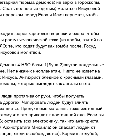
анетарная тюрьма демонов; не верю в гороскопы,
о. Спать полностью одетым; молиться Иисусовой
 пророком перед Енох и Илия вернется, чтобы
ыходить через карстовые воронки и озера; чтобы
ы растут человеческой кожи (из пробы, взятой во
; те, кто ходят будут как зомби после. Госуд
Иисусовой молитвой.
 Демоны 4 НЛО базы: 1)Луна 2)внутри поддельные
не. Нет никаких инопланетян. Никто не живет на
с Иисуса. Антихрист бледное с красными глазами.
демоны, которые выглядят как ангелы света.
а люди протягивают руки, чтобы получить
а дорогах. Чипировать людей будут влиять
 запястье. Продуктовые магазины тоже изотопный
отому что это приводит к постоянной ада. Если вы
 оставить всю электронику, так что антихриста
мя Архистратига Михаила; он спасает людей от
 концов, люди освобождаются). Кормить голубей,