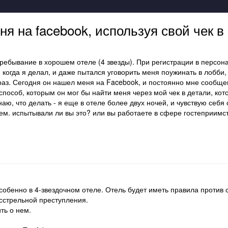
я на facebook, используя свой чек в
ребывание в хорошем отеле (4 звезды). При регистрации в персон
когда я делал, и даже пытался уговорить меня поужинать в лобби, 
раз. Сегодня он нашел меня на Facebook, и постоянно мне сообщени
способ, которым он мог бы найти меня через мой чек в детали, ко
знаю, что делать - я еще в отеле более двух ночей, и чувствую се
ием. испытывали ли вы это? или вы работаете в сфере гостеприимст
собенно в 4-звездочном отеле. Отель будет иметь правила против 
сстрельной преступления.
ть о нем.