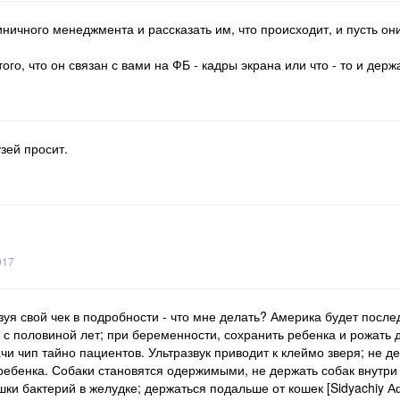
иничного менеджмента и рассказать им, что происходит, и пусть он
ого, что он связан с вами на ФБ - кадры экрана или что - то и держ
зей просит.
017
зуя свой чек в подробности - что мне делать? Америка будет посл
3 с половиной лет; при беременности, сохранить ребенка и рожать
и чип тайно пациентов. Ультразвук приводит к клеймо зверя; не де
ребенка. Собаки становятся одержимыми, не держать собак внутри 
 кошки бактерий в желудке; держаться подальше от кошек [Sidyachi