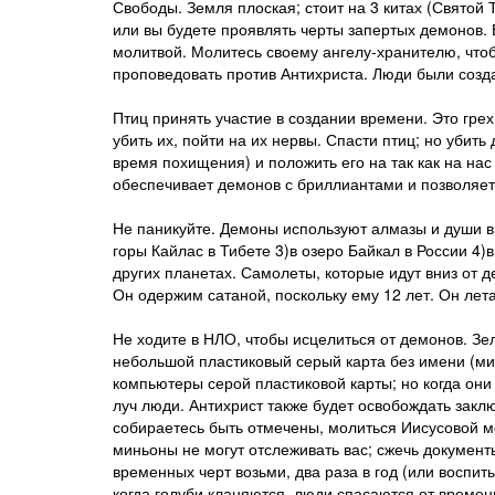
Свободы. Земля плоская; стоит на 3 китах (Святой 
или вы будете проявлять черты запертых демонов. 
молитвой. Молитесь своему ангелу-хранителю, что
проповедовать против Антихриста. Люди были созда
Птиц принять участие в создании времени. Это грех
убить их, пойти на их нервы. Спасти птиц; но убит
время похищения) и положить его на так как на нас
обеспечивает демонов с бриллиантами и позволяет
Не паникуйте. Демоны используют алмазы и души в
горы Кайлас в Тибете 3)в озеро Байкал в России 4)
других планетах. Самолеты, которые идут вниз от 
Он одержим сатаной, поскольку ему 12 лет. Он лета
Не ходите в НЛО, чтобы исцелиться от демонов. Зе
небольшой пластиковый серый карта без имени (ми
компьютеры серой пластиковой карты; но когда они
луч люди. Антихрист также будет освобождать заклю
собираетесь быть отмечены, молиться Иисусовой мо
миньоны не могут отслеживать вас; сжечь документ
временных черт возьми, два раза в год (или воспит
когда голуби кланяются, люди спасаются от времен