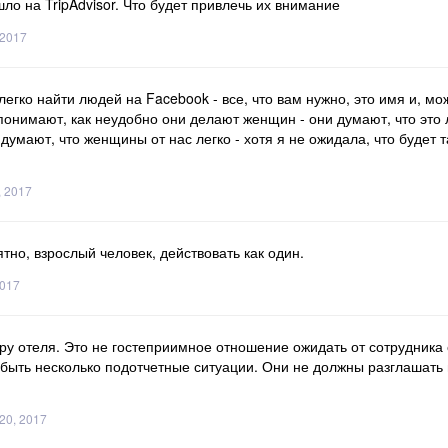
шло на TripAdvisor. Что будет привлечь их внимание
 2017
гко найти людей на Facebook - все, что вам нужно, это имя и, може
онимают, как неудобно они делают женщин - они думают, что это л
умают, что женщины от нас легко - хотя я не ожидала, что будет 
, 2017
тно, взрослый человек, действовать как один.
2017
у отеля. Это не гостеприимное отношение ожидать от сотрудника 
 быть несколько подотчетные ситуации. Они не должны разглашать
20, 2017