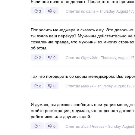
Если они ничего не делают. После того, что произо
3
0
Ответил
no name
–
Thursday, August 17,
Попросить менеджера и сказать ему. Это довольно ле
ты взяла ваш перекур? Мужчины действительно не п
сожалению правда, что мужчины во многих странах д
об этом.
2
0
Ответил
Gypsyfish
–
Thursday, August 17
Так что поговорить со своим менеджером. Вы, вероя
2
0
Ответил
Mark IX
–
Thursday, August 17, 
Я думаю, вы должны сообщить о ситуации менеджер
стойке регистрации, я думаю, что персонал должен
работников или других людей.
1
0
Ответил
Stuart Reeves
–
Sunday, August 