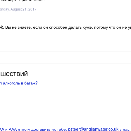
nday, August 21, 2017
. Вы не знаете, если он способен делать хуже, потому что он не у
ешествий
 алкоголь в багаж?
 и ААА я могу доставить их тебе. psteer@anglianwater.co.uk у нас 