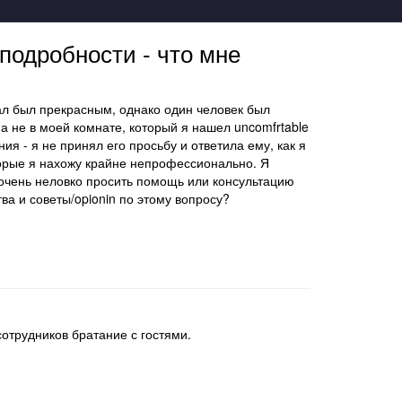
 подробности - что мне
ал был прекрасным, однако один человек был
а не в моей комнате, который я нашел uncomfrtable
я - я не принял его просьбу и ответила ему, как я
торые я нахожу крайне непрофессионально. Я
бя очень неловко просить помощь или консультацию
ва и советы/opionin по этому вопросу?
сотрудников братание с гостями.