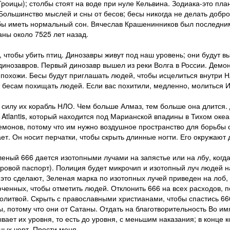
Троицы); столбы стоят на воде при нуле Кельвина. Зодиака-это пл
Большинство мыслей и сны от бесов; бесы никогда не делать добр
бы иметь нормальный сон. Вячеслав Крашенинников был последним
ны около 7525 лет назад.
, чтобы убить птиц. Динозавры живут под наш уровень; они будут в
ь динозавров. Первый динозавр вышел из реки Волга в России. Демон
 похожи. Бесы будут приглашать людей, чтобы исцелиться внутри НЛО
 бесам похищать людей. Если вас похитили, медленно, молиться 
 силу их корабль НЛО. Чем больше Алмаз, тем больше она длится.
в Atlantis, который находится под Марианской впадины в Тихом океа
демонов, потому что им нужно воздушное пространство для борьбы 
ет. Он носит перчатки, чтобы скрыть длинные ногти. Его окружают 
леный 666 дается изотопными лучами на запястье или на лбу, когд
ровой паспорт). Полиция будет микрочип и изотопный луч людей н
 это сделают, Зеленая марка по изотопных лучей приведен на лоб,
ченных, чтобы отметить людей. Отклонить 666 на всех расходов, п
литвой. Скрыть с православными христианами, чтобы спастись 666;
ы, потому что они от Сатаны. Отдать на благотворительность Во и
ывает их уровня, то есть до уровня, с меньшим наказания; в конце
ных черт. Прости меня.