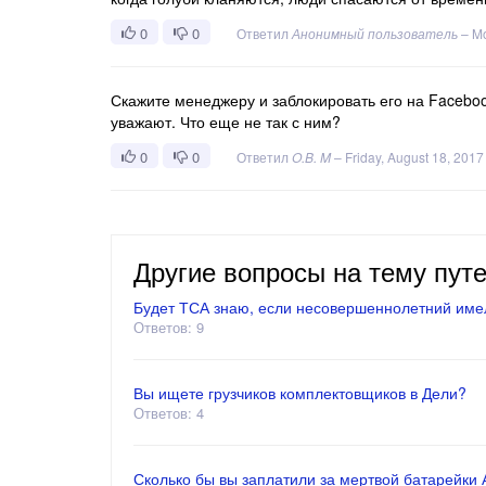
0
0
Ответил
Анонимный пользователь
–
Mo
Скажите менеджеру и заблокировать его на Facebook
уважают. Что еще не так с ним?
0
0
Ответил
O.B. M
–
Friday, August 18, 2017
Другие вопросы на тему пут
Будет ТСА знаю, если несовершеннолетний имел
Ответов: 9
Вы ищете грузчиков комплектовщиков в Дели?
Ответов: 4
Сколько бы вы заплатили за мертвой батарейки АА