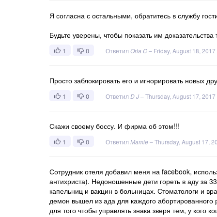
Я согласна с остальными, обратитесь в службу гост
Будьте уверены, чтобы показать им доказательства т
1
0
Ответил
Orla C
–
Friday, August 18, 2017
Просто заблокировать его и игнорировать новых дру
1
0
Ответил
D J
–
Thursday, August 17, 2017
Скажи своему боссу. И фирма об этом!!!
1
0
Ответил
Mamie
–
Thursday, August 17, 2
Сотрудник отеля добавил меня на facebook, исполь
антихриста). Недоношенные дети гореть в аду за 3
капельниц и вакцин в больницах. Стоматологи и врач
демон вышел из ада для каждого абортированного 
для того чтобы управлять знака зверя тем, у кого