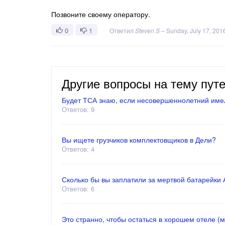
Позвоните своему оператору.
0
1
Ответил
Steven S
–
Sunday, July 17, 201
Другие вопросы на тему пут
Будет ТСА знаю, если несовершеннолетний имел
Ответов: 9
Вы ищете грузчиков комплектовщиков в Дели?
Ответов: 4
Сколько бы вы заплатили за мертвой батарейки АА
Ответов: 6
Это странно, чтобы остаться в хорошем отеле (