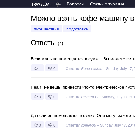
Вопросы
Статьи о туризме
Можно взять кофе машину в
путешествия
подготовка
Ответы
(
4
)
Если машина помещается в сумке . Вы можете взять
1
0
Ответил
Rona Lachat
–
Sunday, July 17,
Неа.Я не вещь, принести что-то электрическое пуст
0
0
Ответил
Richard G
–
Sunday, July 17, 20
Да если он помещается в сумку. Они могут захотеть
0
0
Ответил
conley39
–
Sunday, July 17, 201