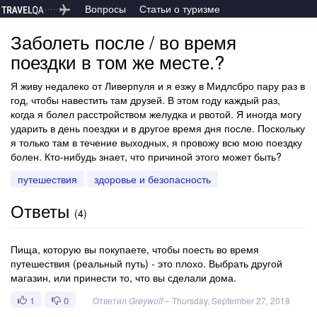
Вопросы
Статьи о туризме
Заболеть после / во время
поездки в том же месте.?
Я живу недалеко от Ливерпуля и я езжу в Мидлсбро пару раз в
год, чтобы навестить там друзей. В этом году каждый раз,
когда я болел расстройством желудка и рвотой. Я иногда могу
ударить в день поездки и в другое время дня после. Поскольку
я только там в течение выходных, я провожу всю мою поездку
болен. Кто-нибудь знает, что причиной этого может быть?
путешествия
здоровье и безопасность
Ответы
(
4
)
Пища, которую вы покупаете, чтобы поесть во время
путешествия (реальный путь) - это плохо. Выбрать другой
магазин, или принести то, что вы сделали дома.
1
0
Ответил
Greywolf
–
Thursday, September 27, 2018