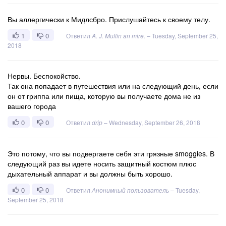
Вы аллергически к Мидлсбро. Прислушайтесь к своему телу.
1
0
Ответил
A. J. Mullin an mire.
–
Tuesday, September 25,
2018
Нервы. Беспокойство.
Так она попадает в путешествия или на следующий день, если
он от гриппа или пища, которую вы получаете дома не из
вашего города
0
0
Ответил
drip
–
Wednesday, September 26, 2018
Это потому, что вы подвергаете себя эти грязные smoggies. В
следующий раз вы идете носить защитный костюм плюс
дыхательный аппарат и вы должны быть хорошо.
0
0
Ответил
Анонимный пользователь
–
Tuesday,
September 25, 2018