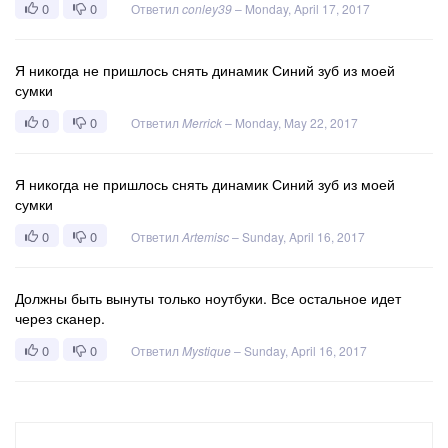
0
0
Ответил
conley39
–
Monday, April 17, 2017
Я никогда не пришлось снять динамик Синий зуб из моей
сумки
0
0
Ответил
Merrick
–
Monday, May 22, 2017
Я никогда не пришлось снять динамик Синий зуб из моей
сумки
0
0
Ответил
Artemisc
–
Sunday, April 16, 2017
Должны быть вынуты только ноутбуки. Все остальное идет
через сканер.
0
0
Ответил
Mystique
–
Sunday, April 16, 2017