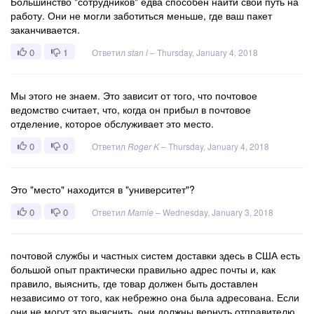
Большинство "сотрудников" едва способен найти свой путь на
работу. Они не могли заботиться меньше, где ваш пакет
заканчивается.
0
1
Ответил
stan l
–
Thursday, January 4, 2018
Мы этого не знаем. Это зависит от того, что почтовое
ведомство считает, что, когда он прибыл в почтовое
отделение, которое обслуживает это место.
0
0
Ответил
Roger K
–
Thursday, January 4, 2018
Это "место" находится в "университет"?
0
0
Ответил
Mamie
–
Wednesday, January 3, 2018
почтовой службы и частных систем доставки здесь в США есть
большой опыт практически правильно адрес почты и, как
правило, выяснить, где товар должен быть доставлен
независимо от того, как небрежно она была адресована. Если
они не могут это выяснить, они должны вернуть отправителю.