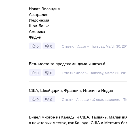
Новая Зеландия
Австралия
Индонезия
Шри-Ланка
Америка
Фиджи
0
0
Ответил
Vinnie
–
Thursday, March 30, 20
Есть место за пределами дома и школы!
0
0
Ответил
itz not
–
Thursday, March 30, 20
США, Швейцария, Франция, Италия и Индия
0
0
Ответил
Анонимный пользователь
–
Th
Видел многое из Канады и США. Тайвань, Малайзия,
в некоторых местах, как Канада, США и Мексика б