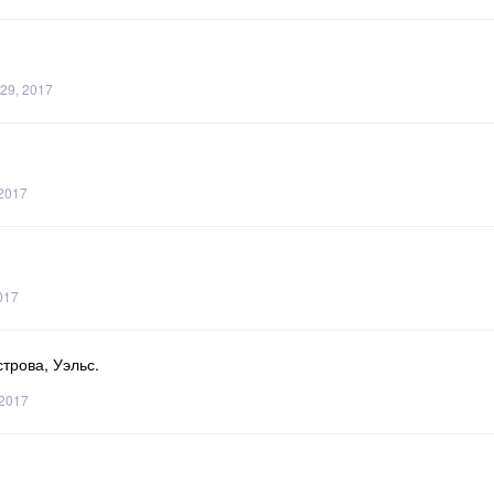
29, 2017
 2017
017
трова, Уэльс.
 2017