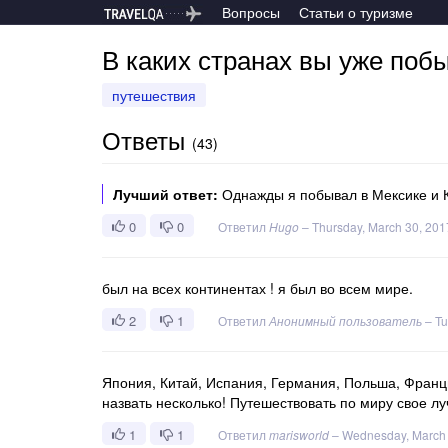
Вопросы
Статьи о туризме
В каких странах вы уже поб
путешествия
Ответы
(
43
)
Лучший ответ:
Однажды я побывал в Мексике и Ка
0
0
Ответил
Hugo
–
Thursday, March 30, 201
был на всех континентах ! я был во всем мире.
2
1
Ответил
Анонимный пользователь
–
Tu
Япония, Китай, Испания, Германия, Польша, Франци
назвать несколько! Путешествовать по миру свое лу
1
1
Ответил
marisworld
–
Wednesday, March 