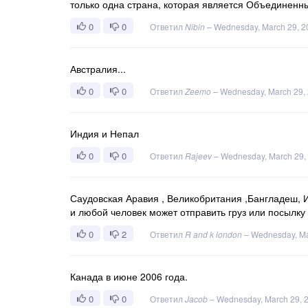
только одна страна, которая является Объединенн
0
0
Ответил
Nibin
–
Wednesday, March 29, 2
Австралия...
0
0
Ответил
Zeemo
–
Wednesday, March 29,
Индия и Непал
0
0
Ответил
Rajeev
–
Wednesday, March 29,
Саудовская Аравия , Великобритания ,Бангладеш, И
и любой человек может отправить груз или посылку 
0
2
Ответил
R and k london
–
Wednesday, Ma
Канада в июне 2006 года.
0
0
Ответил
Jacob
–
Wednesday, March 29, 