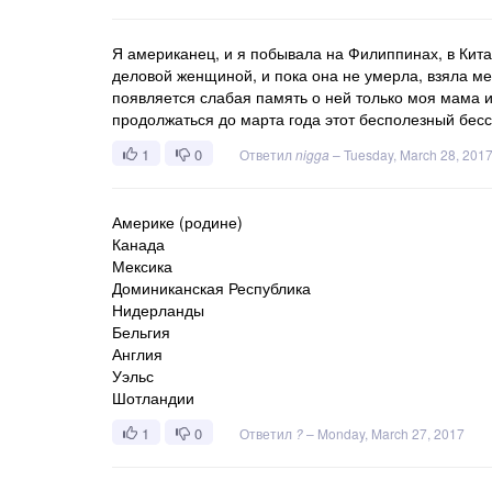
Я американец, и я побывала на Филиппинах, в Кит
деловой женщиной, и пока она не умерла, взяла ме
появляется слабая память о ней только моя мама и 
продолжаться до марта года этот бесполезный бес
1
0
Ответил
nigga
–
Tuesday, March 28, 201
Америке (родине)
Канада
Мексика
Доминиканская Республика
Нидерланды
Бельгия
Англия
Уэльс
Шотландии
1
0
Ответил
?
–
Monday, March 27, 2017