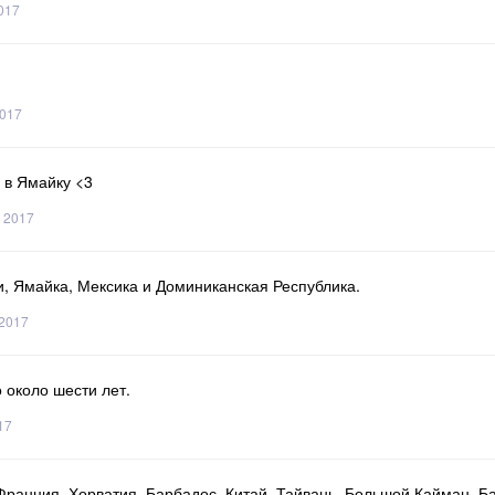
017
2017
 в Ямайку <3
 2017
ти, Ямайка, Мексика и Доминиканская Республика.
 2017
 около шести лет.
17
Франция, Хорватия, Барбадос, Китай, Тайвань, Большой Кайман, Б