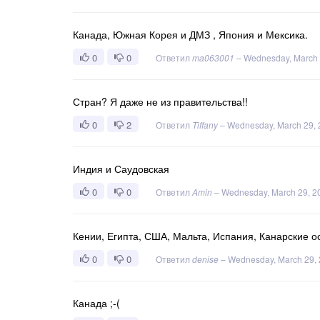
Канада, Южная Корея и ДМЗ , Япония и Мексика.
0
0
Ответил
ma063001
–
Wednesday, March 
Стран? Я даже не из правительства!!
0
2
Ответил
Tiffany
–
Wednesday, March 29,
Индия и Саудовская
0
0
Ответил
Amin
–
Wednesday, March 29, 2
Кении, Египта, США, Мальта, Испания, Канарские ос
0
0
Ответил
denise
–
Wednesday, March 29,
Канада ;-(