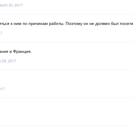
March 30, 2017
иться к ним по причинам работы. Поэтому он не должен был посети
17
мания и Франция.
 29, 2017
017