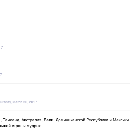
17
17
ursday, March 30, 2017
 Таиланд, Австралия, Бали, Доминиканской Республики и Мексики. 
ольшой страны мудрые.