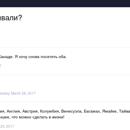
ывали?
наде. Я хочу снова посетить оба.
7
esday, March 28, 2017
я, Англия, Австрия, Колумбия, Венесуэла, Багамах, Ямайке, Тайва
чшее, что можно сделать в жизни!
29, 2017