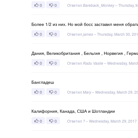
0
0
Ответил
Bareback_Monkey
–
Thursday, 
Более 1/2 из них. Но мой босс заставил меня обрат
0
0
Ответил
james
–
Thursday, March 30, 20
Дания, Великобритания , Бельгия , Норвегия , Гер
0
0
Ответил
Radu Vasile
–
Wednesday, March
Бангладеш
0
0
Ответил
Mary
–
Wednesday, March 29, 2
Калифорния, Канада, США и Шотландии
0
0
Ответил
?
–
Wednesday, March 29, 2017