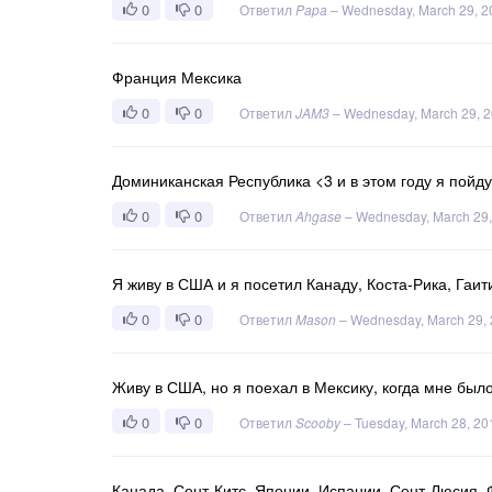
0
0
Ответил
Papa
–
Wednesday, March 29, 2
Франция Мексика
0
0
Ответил
JAM3
–
Wednesday, March 29, 
Доминиканская Республика <3 и в этом году я пойду
0
0
Ответил
Ahgase
–
Wednesday, March 29,
Я живу в США и я посетил Канаду, Коста-Рика, Гаи
0
0
Ответил
Mason
–
Wednesday, March 29,
Живу в США, но я поехал в Мексику, когда мне было
0
0
Ответил
Scooby
–
Tuesday, March 28, 20
Канада, Сент-Китс, Японии, Испании, Сент-Люсия, 