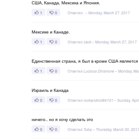
США, Канада, Мексика и Япония.
1
0
Ответил
.
–
Monday, March 27, 2017
Мексике и Канаде.
1
0
Ответил
zack
–
Monday, March 27, 2017
Единственная страна, я был в кроме США является
1
0
Ответил
Lucious Dinsmore
–
Monday, Mar
Израиль и Канада
0
0
Ответил
rockandroll84101
–
Sunday, Apri
ничего.. но я хочу сделать это
0
0
Ответил
Tuba
–
Thursday, March 30, 201