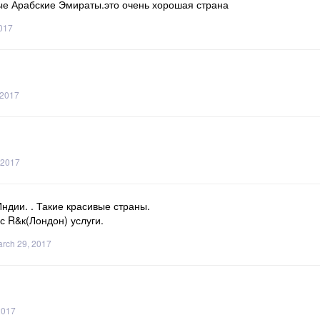
ые Арабские Эмираты.это очень хорошая страна
017
 2017
 2017
ндии. . Такие красивые страны.
с R&к(Лондон) услуги.
rch 29, 2017
2017