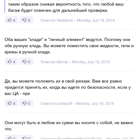
таким образом снижая вероятность того, что любой ваш
багаж будет помечен для дальнейшей проверки.
4
0
Ответил
Redstone
–
Monday, July 18, 2016
Оба ваших "клади" и "личный элемент" ведутся. Поэтому они
обе ручную кладь. Вы можете поместить свои жидкости, гели и
кремы в ручной клади.
4
0
Ответил
Mamie
–
Monday, July 18, 2016
Да, вы можете положить их в свой рюкзак. Вам все равно
придется принять их, когда вы идете по безопасности, если у
вас ЦА - пре
4
0
Ответил
conley39
–
Monday, July 18, 2016
Они могут быть в любом из сумки вы носите с собой, не важно
что.
2
0
Ответил
StayAtHomeMomOnTheGo
–
Monday, July 18,