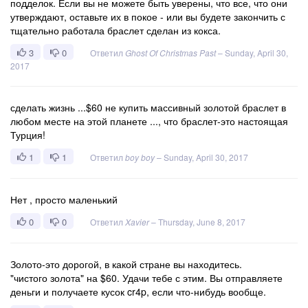
подделок. Если вы не можете быть уверены, что все, что они
утверждают, оставьте их в покое - или вы будете закончить с
тщательно работала браслет сделан из кокса.
3
0
Ответил
Ghost Of Christmas Past
–
Sunday, April 30,
2017
сделать жизнь ...$60 не купить массивный золотой браслет в
любом месте на этой планете ..., что браслет-это настоящая
Турция!
1
1
Ответил
boy boy
–
Sunday, April 30, 2017
Нет , просто маленький
0
0
Ответил
Xavier
–
Thursday, June 8, 2017
Золото-это дорогой, в какой стране вы находитесь.
"чистого золота" на $60. Удачи тебе с этим. Вы отправляете
деньги и получаете кусок cr4p, если что-нибудь вообще.