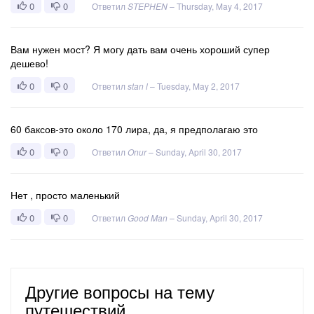
0
0
Ответил
STEPHEN
–
Thursday, May 4, 2017
Вам нужен мост? Я могу дать вам очень хороший супер
дешево!
0
0
Ответил
stan l
–
Tuesday, May 2, 2017
60 баксов-это около 170 лира, да, я предполагаю это
0
0
Ответил
Onur
–
Sunday, April 30, 2017
Нет , просто маленький
0
0
Ответил
Good Man
–
Sunday, April 30, 2017
Другие вопросы на тему
путешествий