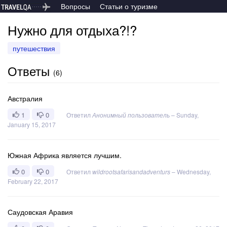
Вопросы
Статьи о туризме
Нужно для отдыха?!?
путешествия
Ответы
(
6
)
Австралия
1
0
Ответил
Анонимный пользователь
–
Sunday,
January 15, 2017
Южная Африка является лучшим.
0
0
Ответил
wildrootsafarisandadventurs
–
Wednesday,
February 22, 2017
Саудовская Аравия