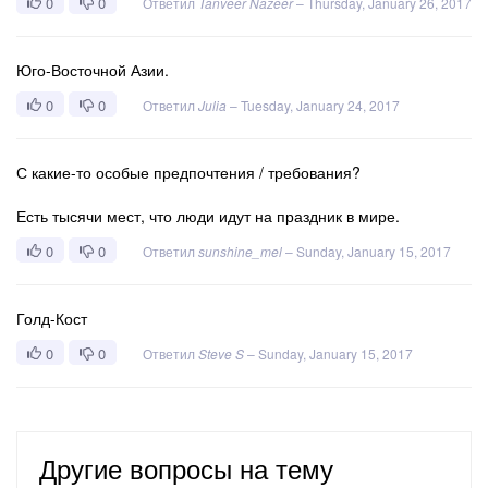
0
0
Ответил
Tanveer Nazeer
–
Thursday, January 26, 2017
Юго-Восточной Азии.
0
0
Ответил
Julia
–
Tuesday, January 24, 2017
С какие-то особые предпочтения / требования?
Есть тысячи мест, что люди идут на праздник в мире.
0
0
Ответил
sunshine_mel
–
Sunday, January 15, 2017
Голд-Кост
0
0
Ответил
Steve S
–
Sunday, January 15, 2017
Другие вопросы на тему