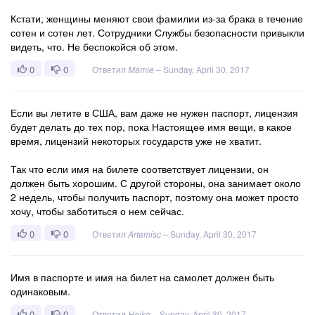
Кстати, женщины меняют свои фамилии из-за брака в течение
сотен и сотен лет. Сотрудники Службы безопасности привыкли
видеть, что. Не беспокойся об этом.
0
0
Ответил
Mamie
–
Sunday, April 30, 2017
Если вы летите в США, вам даже не нужен паспорт, лицензия
будет делать до тех пор, пока Настоящее имя вещи, в какое
время, лицензий некоторых государств уже не хватит.
Так что если имя на билете соответствует лицензии, он
должен быть хорошим. С другой стороны, она занимает около
2 недель, чтобы получить паспорт, поэтому она может просто
хочу, чтобы заботиться о нем сейчас.
0
0
Ответил
Artemisc
–
Sunday, April 30, 2017
Имя в паспорте и имя на билет на самолет должен быть
одинаковым.
0
0
Ответил
Heike
–
Sunday, April 30, 2017