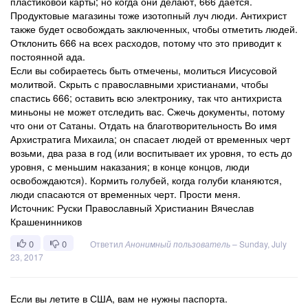
пластиковой карты; но когда они делают, 666 дается.
Продуктовые магазины тоже изотопный луч люди. Антихрист
также будет освобождать заключенных, чтобы отметить людей.
Отклонить 666 на всех расходов, потому что это приводит к
постоянной ада.
Если вы собираетесь быть отмечены, молиться Иисусовой
молитвой. Скрыть с православными христианами, чтобы
спастись 666; оставить всю электронику, так что антихриста
миньоны не может отследить вас. Сжечь документы, потому
что они от Сатаны. Отдать на благотворительность Во имя
Архистратига Михаила; он спасает людей от временных черт
возьми, два раза в год (или воспитывает их уровня, то есть до
уровня, с меньшим наказания; в конце концов, люди
освобождаются). Кормить голубей, когда голуби кланяются,
люди спасаются от временных черт. Прости меня.
Источник: Руски Православный Христианин Вячеслав
Крашенинников
0
0
Ответил
Анонимный пользователь
–
Sunday, July
23, 2017
Если вы летите в США, вам не нужны паспорта.