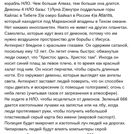
корабль НЛО. Чем больше Алмаз, тем больше она длится.
Демоны 4 НЛО базы: 1)Луна 2)внутри поддельные горы
Кайлас в Тибете 3)в озеро Байкал в России 4)в Atlantis,
который находится под Марианской впадины в Тихом океане.
Нет никаких инопланетян. Никто не живет на других планетах.
Самолеты, которые идут вниз от демонов, потому что им
нужно воздушное пространство для борьбы с Иисуса.
Антихрист бледное с красными глазами. Он одержим сатаной,
поскольку ему 12 лет. Он летит очень быстро; обманутые
люди скажут, что "Христос здесь, Христос там". Иногда он
носит синий плащ за левое плечо, в то время как красный
халат под ним. Он носит перчатки, чтобы скрыть длинные
ногти. Его окружают демоны, которые выглядят как ангелы
света. Антихрист заставит людей поверить, что он способен
горы двигать и воскресение (с помощью голограмм); огонь с
неба легко (учитывая газов от загрязнения в атмосфере).
Не ходите в НЛО, чтобы исцелиться от демонов. Зеленый 666
дается изотопными лучами на запястье или на лбу, когда
люди протягивают руки, чтобы получить небольшой
пластиковый серый карта без имени (мировой паспорт).
Полиция будет микрочип и изотопный луч людей на дорогах.
Чипировать людей будут влиять компьютеры серой