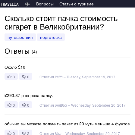
Вопросы
Статьи о туризме
Сколько стоит пачка стоимость
сигарет в Великобритании?
путешествия
подготовка
Ответы
(
4
)
Около £10
3
0
Ответил
keith
–
Tuesday, September 19, 2017
£293.87 р за рака палку.
0
0
Ответил
pmt853
–
Wednesday, September 20, 2017
обычно вы можете получить пакет из 20 чуть меньше 4 фунтов
0
2
Ответил
Kira
–
Wednesday, September 20, 2017