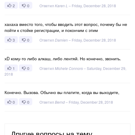
2
0
Ответил
Karen L
–
Friday, December 28, 2018
хахаха вместо того, чтобы вводить этот вопрос, почему бы не
пойти к стойке регистрации, и покончим с этим
3
0
Ответил
Damien
–
Friday, December 28, 2018
хD кому-то либо алкаш, либо лентяй. Но конечно, звонить.
1
0
Ответил
Michele Connors
–
Saturday, December 29,
2018
Конечно. Вызова. Обычно вы платите, когда вы выходите,
0
0
Ответил
Bernd
–
Friday, December 28, 2018
Другие вопросы на тему