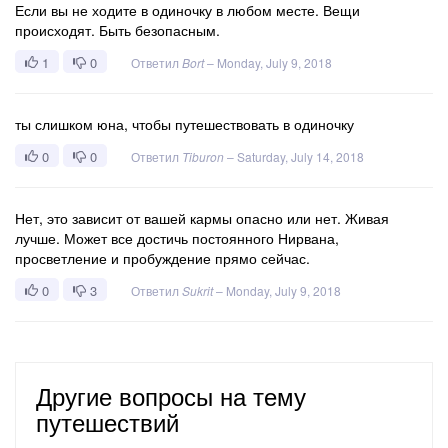
Если вы не ходите в одиночку в любом месте. Вещи
происходят. Быть безопасным.
1
0
Ответил
Bort
–
Monday, July 9, 2018
ты слишком юна, чтобы путешествовать в одиночку
0
0
Ответил
Tiburon
–
Saturday, July 14, 2018
Нет, это зависит от вашей кармы опасно или нет. Живая
лучше. Может все достичь постоянного Нирвана,
просветление и пробуждение прямо сейчас.
0
3
Ответил
Sukrit
–
Monday, July 9, 2018
Другие вопросы на тему
путешествий