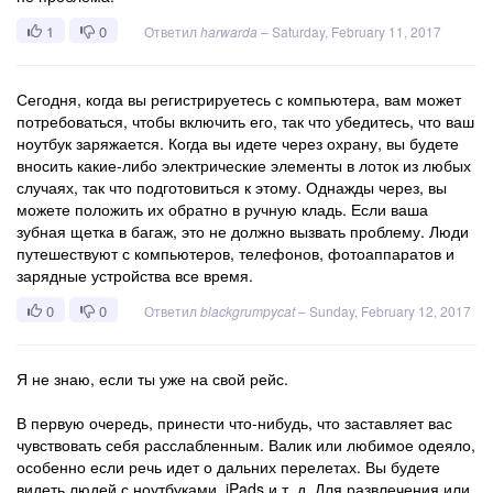
1
0
Ответил
harwarda
–
Saturday, February 11, 2017
Сегодня, когда вы регистрируетесь с компьютера, вам может
потребоваться, чтобы включить его, так что убедитесь, что ваш
ноутбук заряжается. Когда вы идете через охрану, вы будете
вносить какие-либо электрические элементы в лоток из любых
случаях, так что подготовиться к этому. Однажды через, вы
можете положить их обратно в ручную кладь. Если ваша
зубная щетка в багаж, это не должно вызвать проблему. Люди
путешествуют с компьютеров, телефонов, фотоаппаратов и
зарядные устройства все время.
0
0
Ответил
blackgrumpycat
–
Sunday, February 12, 2017
Я не знаю, если ты уже на свой рейс.
В первую очередь, принести что-нибудь, что заставляет вас
чувствовать себя расслабленным. Валик или любимое одеяло,
особенно если речь идет о дальних перелетах. Вы будете
видеть людей с ноутбуками, iPads и т. д. Для развлечения или