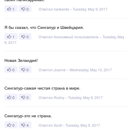
1
0
Ответил
harwarda
–
Tuesday, May 9, 2017
Я бы сказал, что Сингапур и Швейцария.
1
0
Ответил
Анонимный пользователь
–
Tuesday, May
9, 2017
Новая Зеландия!
0
0
Ответил
Joanne
–
Wednesday, May 10, 2017
Сингапур-самая чистая страна в мире.
0
0
Ответил
Rodny
–
Tuesday, May 9, 2017
Сингапур-это не страна.
0
4
Ответил
Scott
–
Tuesday, May 9, 2017