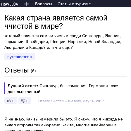
Вопросы
Статьи о туризме
Какая страна является самой
ччистой в мире?
который является самым чистым среди Сингапуре, Японии,
Германии, Швейцарии, Швеции, Норвегии, Новой Зеландии,
Австралии и Канаде? или что еще?
путешествия
Ответы
(
6
)
Лучший ответ:
Сингапур, без сомнения. Германия тоже
довольно чистый.
0
0
Ответил
Adrian
–
Tuesday, May 16, 2017
Я не знаю, как вы измерили бы это. Я скажу, что я никогда не
видел огороды так аккуратно, как те, многие швейцарцы в
своих палисадниках.