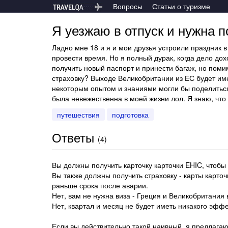
Вопросы
Статьи о туризме
Я уезжаю в отпуск и нужна 
Ладно мне 18 и я и мои друзья устроили праздник 
провести время. Но я полный дурак, когда дело дох
получить новый паспорт и принести багаж, но поми
страховку? Выходе Великобритании из ЕС будет имет
некоторым опытом и знаниями могли бы поделиться 
была невежественна в моей жизни лол. Я знаю, что 
путешествия
подготовка
Ответы
(
4
)
Вы должны получить карточку карточки EHIC, чтобы
Вы также должны получить страховку - карты карто
раньше срока после аварии.
Нет, вам не нужна виза - Греция и Великобритания 
Нет, квартал и месяц не будет иметь никакого эффе
Если вы действительно такой наивный, я предлага