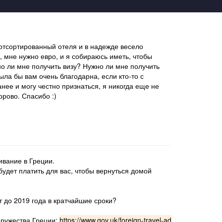
 отсортированный отеля и в надежде весело
о, мне нужно евро, и я собираюсь иметь, чтобы
но ли мне получить визу? Нужно ли мне получить
ыла бы вам очень благодарна, если кто-то с
нее и могу честно признаться, я никогда еще не
орово. Спасибо :)
ивание в Греции.
будет платить для вас, чтобы вернуться домой
т до 2019 года в кратчайшие сроки?
дружества Греции:
https://www.gov.uk/foreign-travel-ad