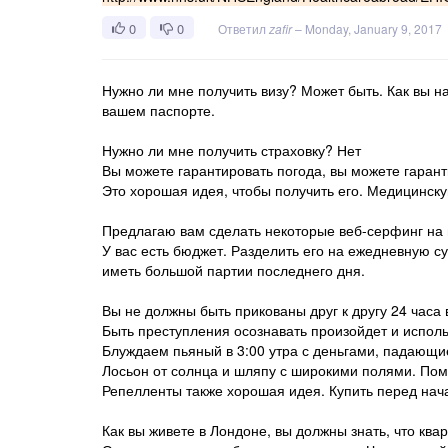
0
0
Ответил
zafir
–
Monday, January 9, 2017
Нужно ли мне получить визу? Может быть. Как вы на
вашем паспорте.
Нужно ли мне получить страховку? Нет
Вы можете гарантировать погода, вы можете гаран
Это хорошая идея, чтобы получить его. Медицинску
Предлагаю вам сделать некоторые веб-серфинг на м
У вас есть бюджет. Разделить его на ежедневную с
иметь большой партии последнего дня.
Вы не должны быть прикованы друг к другу 24 часа 
Быть преступления осознавать произойдет и использ
Блуждаем пьяный в 3:00 утра с деньгами, падающие
Лосьон от солнца и шляпу с широкими полями. Помо
Репелленты также хорошая идея. Купить перед нача
Как вы живете в Лондоне, вы должны знать, что ква