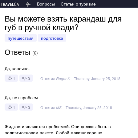
Вопросы
Статьи о туризме
Вы можете взять карандаш для
губ в ручной клади?
путешествия
подготовка
Ответы
(
6
)
Да, конечно.
1
0
Ответил
Roger K
–
Thursday, January 25, 2018
Да, нет проблем
1
0
Ответил
MS
–
Thursday, January 25, 2018
Жидкости являются проблемой. Они должны быть в
полиэтиленовом пакете. Любой макияж хорошо.