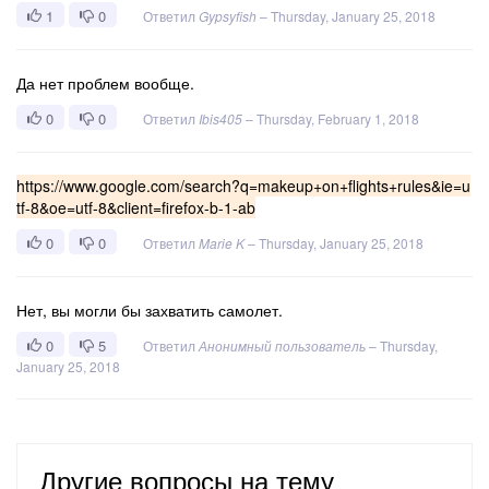
1
0
Ответил
Gypsyfish
–
Thursday, January 25, 2018
Да нет проблем вообще.
0
0
Ответил
Ibis405
–
Thursday, February 1, 2018
https://www.google.com/search?q=makeup+on+flights+rules&ie=u
tf-8&oe=utf-8&client=firefox-b-1-ab
0
0
Ответил
Marie K
–
Thursday, January 25, 2018
Нет, вы могли бы захватить самолет.
0
5
Ответил
Анонимный пользователь
–
Thursday,
January 25, 2018
Другие вопросы на тему