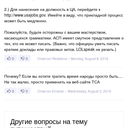
2.) Для нанесения на должность в ЦА, перейдите к
http://www.usajobs.gov. Имейте в виду, что прикладной процесс
может быть медленно.
Пожалуйста, будьте осторожны с вашим мастерством,
касающихся грамматики. АСП имеет смутное представление о
тех, кто не может писать. (Важно, что офицеры уметь писать
краткие доклады или правовых актов. LOLspeak не резать.)
0
0
Ответил
Redstone
–
Monday, August 8, 2016
Почему? Если вы хотите тратить время народы просто быть....
Не так жалко, просто применить на веб-сайте ТСА
0
0
Ответил
Ernesto
–
Wednesday, August 3, 2016
Другие вопросы на тему