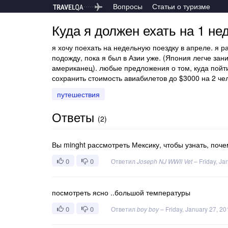
Вопросы
Статьи о туризме
Куда я должен ехать на 1 не
я хочу поехать на недельную поездку в апреле. я р
подожду, пока я был в Азии уже. (Япония легче зан
американец). любые предложения о том, куда пойти,
сохранить стоимость авиабилетов до $3000 на 2 че
путешествия
Ответы
(
2
)
Вы minght рассмотреть Мексику, чтобы узнать, поче
0
0
Ответил
Joseph NJ WWII Vet
–
Friday, Ja
посмотреть ясно ..большой температуры
0
0
Ответил
boy boy
–
Friday, January 27, 20