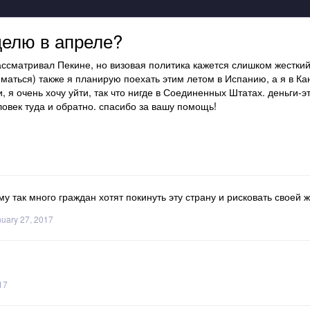
делю в апреле?
ассматривал Пекине, но визовая политика кажется слишком жесткий 
иматься) также я планирую поехать этим летом в Испанию, а я в Ка
 я очень хочу уйти, так что нигде в Соединенных Штатах. деньги-э
ловек туда и обратно. спасибо за вашу помощь!
му так много граждан хотят покинуть эту страну и рисковать своей 
nuary 27, 2017
17