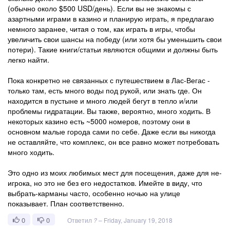
(обычно около $500 USD/день). Если вы не знакомы с
азартными играми в казино и планирую играть, я предлагаю
немного заранее, читая о том, как играть в игры, чтобы
увеличить свои шансы на победу (или хотя бы уменьшить свои
потери). Такие книги/статьи являются общими и должны быть
легко найти.
Пока конкретно не связанных с путешествием в Лас-Вегас -
только там, есть много воды под рукой, или знать где. Он
находится в пустыне и много людей бегут в тепло и/или
проблемы гидратации. Вы также, вероятно, много ходить. В
некоторых казино есть ~5000 номеров, поэтому они в
основном малые города сами по себе. Даже если вы никогда
не оставляйте, что комплекс, он все равно может потребовать
много ходить.
Это одно из моих любимых мест для посещения, даже для не-
игрока, но это не без его недостатков. Имейте в виду, что
выбрать-карманы часто, особенно ночью на улице
показывает. План соответственно.
0
0
Ответил
?
–
Friday, January 19, 2018