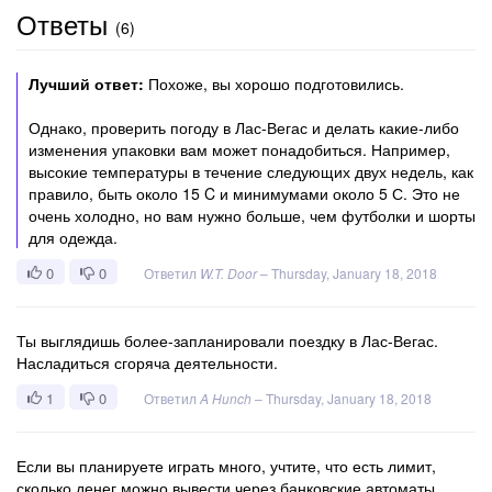
Ответы
(
6
)
Лучший ответ:
Похоже, вы хорошо подготовились.
Однако, проверить погоду в Лас-Вегас и делать какие-либо
изменения упаковки вам может понадобиться. Например,
высокие температуры в течение следующих двух недель, как
правило, быть около 15 C и минимумами около 5 С. Это не
очень холодно, но вам нужно больше, чем футболки и шорты
для одежда.
0
0
Ответил
W.T. Door
–
Thursday, January 18, 2018
Ты выглядишь более-запланировали поездку в Лас-Вегас.
Насладиться сгоряча деятельности.
1
0
Ответил
A Hunch
–
Thursday, January 18, 2018
Если вы планируете играть много, учтите, что есть лимит,
сколько денег можно вывести через банковские автоматы