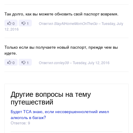
Так долго, как вы можете обновить свой паспорт вовремя.
0
1
Ответил
StayAtHomeMomOnTheGo
–
Tuesday, July
12, 2016
Только если вы получаете новый паспорт, прежде чем вы
идете.
0
1
Ответил
conley39
–
Tuesday, July 12, 2016
Другие вопросы на тему
путешествий
Будет ТСА знаю, если несовершеннолетний имел
алкоголь в багаж?
Ответов: 9