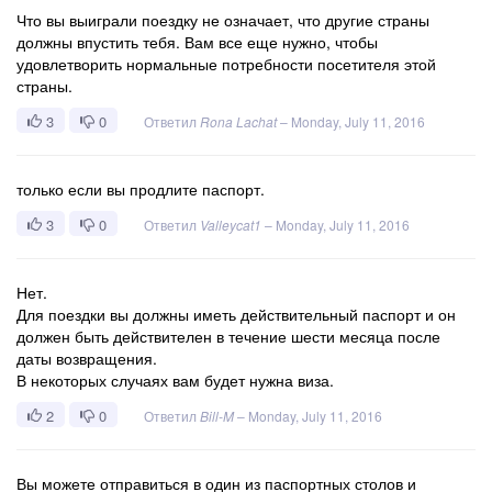
Что вы выиграли поездку не означает, что другие страны
должны впустить тебя. Вам все еще нужно, чтобы
удовлетворить нормальные потребности посетителя этой
страны.
3
0
Ответил
Rona Lachat
–
Monday, July 11, 2016
только если вы продлите паспорт.
3
0
Ответил
Valleycat1
–
Monday, July 11, 2016
Нет.
Для поездки вы должны иметь действительный паспорт и он
должен быть действителен в течение шести месяца после
даты возвращения.
В некоторых случаях вам будет нужна виза.
2
0
Ответил
Bill-M
–
Monday, July 11, 2016
Вы можете отправиться в один из паспортных столов и