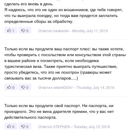
сделать его вновь в день.
Я надеюсь, что это не один из мошенников, где тебе говорят,
что ты выиграла поездку, но тогда вам придется заплатить
определенные сборы за обработку.
1
0
Ответил
harwarda
–
Monday, July 11, 2016
Только если вы продлите ваш паспорт плюс: вы также хотите,
чтобы проверить с посольством или консульством этой страны
в вашем районе и посмотреть, если необходима
туристическая виза. Также приятно выиграть путешествие,
просто убедитесь, что это не лохотрон (гравюры может
связывать вас за тысячи долларов.....)
0
0
Ответил
robert43041
–
Thursday, July 14, 2016
Только если вы продлите свой паспорт. Ни паспорта, ни
проездного. Это не вина дарителя премии, что у вас нет
действительного паспорта.
0
0
Ответил
STEPHEN
–
Tuesday, July 12, 2016